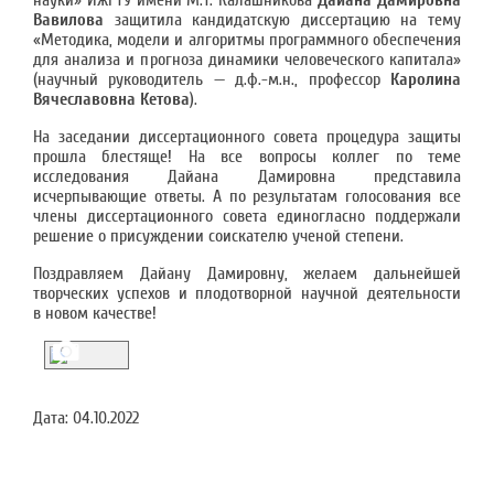
науки» ИжГТУ имени М.Т. Калашникова
Дайана Дамировна
Вавилова
защитила кандидатскую диссертацию на тему
«Методика, модели и алгоритмы программного обеспечения
для анализа и прогноза динамики человеческого капитала»
(научный руководитель — д.ф.-м.н., профессор
Каролина
Вячеславовна Кетова
).
На заседании диссертационного совета процедура защиты
прошла блестяще! На все вопросы коллег по теме
исследования Дайана Дамировна представила
исчерпывающие ответы. А по результатам голосования все
члены диссертационного совета единогласно поддержали
решение о присуждении соискателю ученой степени.
Поздравляем Дайану Дамировну, желаем дальнейшей
творческих успехов и плодотворной научной деятельности
в новом качестве!
Дата:
04.10.2022