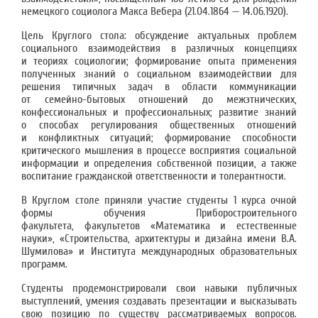
немецкого социолога Макса Вебера (21.04.1864 — 14.06.1920).
Цель Круглого стола: обсуждение актуальных проблем
социального взаимодействия в различных концепциях
и теориях социологии; формирование опыта применения
полученных знаний о социальном взаимодействии для
решения типичных задач в области коммуникации
от семейно-бытовых отношений до межэтнических,
конфессиональных и профессиональных; развитие знаний
о способах регулирования общественных отношений
и конфликтных ситуаций; формирование способности
критического мышления в процессе восприятия социальной
информации и определения собственной позиции, а также
воспитание гражданской ответственности и толерантности.
В Круглом столе приняли участие студенты 1 курса очной
формы обучения Приборостроительного
факультета, факультетов «Математика и естественные
науки», «Строительства, архитектуры и дизайна имени В.А.
Шумилова» и Института международных образовательных
программ.
Студенты продемонстрировали свои навыки публичных
выступлений, умения создавать презентации и высказывать
свою позицию по существу рассматриваемых вопросов.