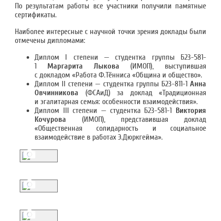
По результатам работы все участники получили памятные
сертификаты.
Наиболее интересные с научной точки зрения доклады были
отмечены дипломами:
Диплом I степени — студентка группы Б23-581-
1
Маргарита Лыкова
(ИМОП), выступившая
с докладом «Работа Ф.Тённиса «Община и общество».
Диплом II степени — студентка группы Б23-811-1
Анна
Овчинникова
(ФСАиД) за доклад «Традиционная
и эгалитарная семья: особенности взаимодействия».
Диплом III степени — студентка Б23-581-1
Виктория
Кочурова
(ИМОП), представившая доклад
«Общественная солидарность и социальное
взаимодействие в работах Э.Дюркгейма».