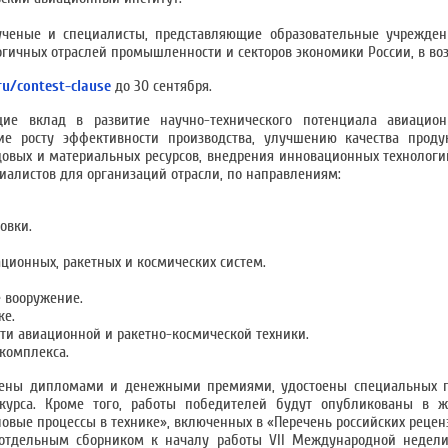
ученые и специалисты, представляющие образовательные учрежден
ичных отраслей промышленности и секторов экономики России, в возр
ru/contest-clause
до 30 сентября.
ие вклад в развитие научно-технического потенциала авиацион
е росту эффективности производства, улучшению качества прод
удовых и материальных ресурсов, внедрения инновационных технолог
иалистов для организаций отрасли, по направлениям:
овки.
ионных, ракетных и космических систем.
 вооружение.
ке.
ти авиационной и ракетно-космической техники.
комплекса.
дены дипломами и денежными премиями, удостоены специальных 
курса. Кроме того, работы победителей будут опубликованы в ж
ловые процессы в технике», включенных в «Перечень российских реце
 отдельным сборником к началу работы VII Международной недели