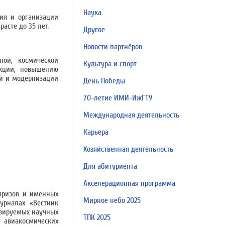
Наука
ия и организации
асте до 35 лет.
Другое
Новости партнёров
ной, космической
Культура и спорт
укции, повышению
ий и модернизации
День Победы
70-летие ИМИ-ИжГТУ
Международная деятельность
Карьера
Хозяйственная деятельность
Для абитуриента
Акселерационная программа
призов и именных
Мирное небо 2025
урналах «Вестник
нзируемых научных
ТПК 2025
 авиакосмических