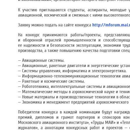
К участию приглашаются студенты, аспиранты, молодые 
авиационной, космической и смежных с ними высокотехнолог
Заявку можно подать на сайте конкурса
http://mforum.mai.
На конкурс принимаются работы/проекты, представляющ
и оборонной отраслей промышленности и способствующи
ее надежности и безопасности эксплуатации, экономии тр
производства, а также повышению качества подготовки спец
— Авиационные системы.
— Авиационные, ракетные двигатели и энергетические устан
— Системы управления, информатика и электроэнергетика.
— Информационно-телекоммуникационные технологии авиац
— Ракетные и космические системы.
— Робототехника, интеллектуальные системы и авиационное
— Математические методы в аэрокосмической науке и техни
— Новые материалы и производственные технологии в облас
— Экономика и менеджмент предприятий аэрокосмического 
Победители конкурса в каждой номинации будут награж
премий, дипломов и грамот партнеров и спонсоров кон
Московского авиационного института», «Труды МАИ» и «Теп
журналов», а аннотации конкурсных работ и проектов —