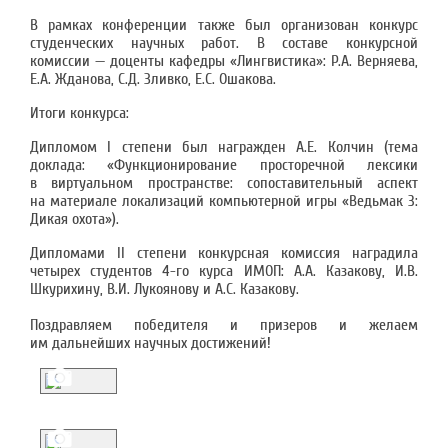
В рамках конференции также был организован конкурс
студенческих научных работ. В составе конкурсной
комиссии — доценты кафедры «Лингвистика»: Р.А. Верняева,
Е.А. Жданова, С.Д. Зливко, Е.С. Ошакова.
Итоги конкурса:
Дипломом I степени был награжден А.Е. Колчин (тема
доклада: «Функционирование просторечной лексики
в виртуальном пространстве: сопоставительный аспект
на материале локализаций компьютерной игры «Ведьмак 3:
Дикая охота»).
Дипломами II степени конкурсная комиссия наградила
четырех студентов 4-го курса ИМОП: А.А. Казакову, И.В.
Шкурихину, В.И. Лукоянову и А.С. Казакову.
Поздравляем победителя и призеров и желаем
им дальнейших научных достижений!