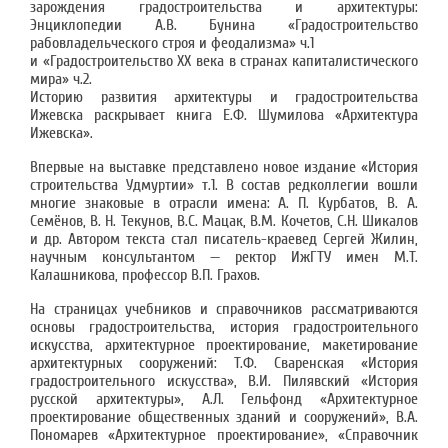
зарождения градостроительства и архитектуры:
Энциклопедии А.В. Бунина «Градостроительство
рабовладельческого строя и феодализма» ч.1
и «Градостроительство XX века в странах капиталистического
мира» ч.2.
Историю развития архитектуры и градостроительства
Ижевска раскрывает книга Е.Ф. Шумилова «Архитектура
Ижевска».
Впервые на выставке представлено новое издание «История
строительства Удмуртии» т.1. В состав редколлегии вошли
многие знаковые в отрасли имена: А. П. Курбатов, В. А.
Семёнов, В. Н. Текунов, В.С. Мацак, В.М. Кочетов, С.Н. Шикалов
и др. Автором текста стал писатель-краевед Сергей Жилин,
научным консультантом — ректор ИжГТУ имен М.Т.
Калашникова, профессор В.П. Грахов.
На страницах учебников и справочников рассматриваются
основы градостроительства, история градостроительного
искусства, архитектурное проектирование, макетирование
архитектурных сооружений: Т.Ф. Сваренская «История
градостроительного искусства», В.И. Пилявский «История
русской архитектуры», А.Л. Гельфонд «Архитектурное
проектирование общественных зданий и сооружений», В.А.
Пономарев «Архитектурное проектирование», «Справочник