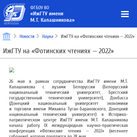
ФГБОУ ВО
«ИжГТУ имени
М.Т. Калашникова»
Новости
Наука
ИжГТУ на «Фотинских чтениях — 2022»
ИжГТУ на «Фотинских чтениях — 2022»
26 мая в рамках сотрудничества ИжГТУ имени М.Т.
Калашникова с вузами Белоруссии (Белорусский
национальный технический университет, Брестский
государственный технический университет), Донбасса
(Донецкий национальный университет экономики
и торговли имени Михаила Туган-Барановского, Донецкий
национальный технический университет) в Историко-
патриотическом центре ИжГТУ имени М.Т. Калашникова
начала работу IХ международная научно-практическая
конференция «Фотинские чтения — 2022» (весеннее
собрание), которая продлится до 28 мая.