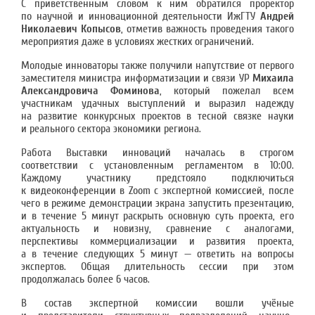
С приветственным словом к ним обратился проректор
по научной и инновационной деятельности ИжГТУ
Андрей
Николаевич Копысов
, отметив важность проведения такого
мероприятия даже в условиях жестких ограничений.
Молодые инноваторы также получили напутствие от первого
заместителя министра информатизации и связи УР
Михаила
Александровича Фоминова
, который пожелал всем
участникам удачных выступлений и выразил надежду
на развитие конкурсных проектов в тесной связке науки
и реального сектора экономики региона.
Работа Выставки инноваций началась в строгом
соответствии с установленным регламентом в 10:00.
Каждому участнику предстояло подключиться
к видеоконференции в Zoom с экспертной комиссией, после
чего в режиме демонстрации экрана запустить презентацию,
и в течение 5 минут раскрыть основную суть проекта, его
актуальность и новизну, сравнение с аналогами,
перспективы коммерциализации и развития проекта,
а в течение следующих 5 минут — ответить на вопросы
экспертов. Общая длительность сессии при этом
продолжалась более 6 часов.
В состав экспертной комиссии вошли учёные