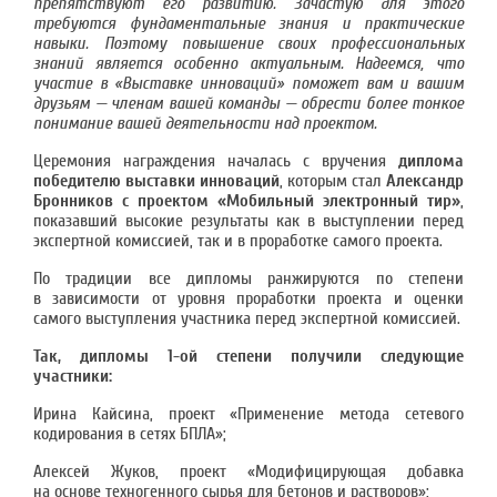
препятствуют его развитию. Зачастую для этого
требуются фундаментальные знания и практические
навыки. Поэтому повышение своих профессиональных
знаний является особенно актуальным. Надеемся, что
участие в «Выставке инноваций» поможет вам и вашим
друзьям — членам вашей команды — обрести более тонкое
понимание вашей деятельности над проектом.
Церемония награждения началась с вручения
диплома
победителю выставки инноваций
, которым стал
Александр
Бронников с проектом «Мобильный электронный тир»
,
показавший высокие результаты как в выступлении перед
экспертной комиссией, так и в проработке самого проекта.
По традиции все дипломы ранжируются по степени
в зависимости от уровня проработки проекта и оценки
самого выступления участника перед экспертной комиссией.
Так, дипломы 1-ой степени получили следующие
участники:
Ирина Кайсина, проект «Применение метода сетевого
кодирования в сетях БПЛА»;
Алексей Жуков, проект «Модифицирующая добавка
на основе техногенного сырья для бетонов и растворов»;