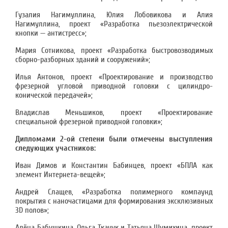
Гузалия Нагимуллина, Юлия Лобовикова и Алия
Нагимуллина, проект «Разработка пьезоэлектрической
кнопки — антистресс»;
Мария Сотникова, проект «Разработка быстровозводимых
сборно-разборных зданий и сооружений»;
Илья Антонов, проект «Проектирование и производство
фрезерной угловой приводной головки с цилиндро-
конической передачей»;
Владислав Меньшиков, проект «Проектирование
специальной фрезерной приводной головки»;
Дипломами 2-ой степени были отмечены выступления
следующих участников:
Иван Димов и Константин Бабинцев, проект «БПЛА как
элемент Интернета-вещей»;
Андрей Слащев, «Разработка полимерного компаунд
покрытия с наночастицами для формирования эксклюзивных
3D полов»;
Алёна Бабушкина, Ольга Ткачук и Татьяна Шумихина, проект