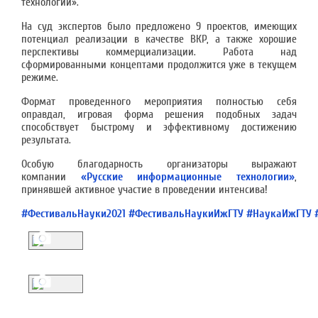
технологии».
На суд экспертов было предложено 9 проектов, имеющих
потенциал реализации в качестве ВКР, а также хорошие
перспективы коммерциализации. Работа над
сформированными концептами продолжится уже в текущем
режиме.
Формат проведенного мероприятия полностью себя
оправдал, игровая форма решения подобных задач
способствует быстрому и эффективному достижению
результата.
Особую благодарность организаторы выражают
компании
«Русские информационные технологии»
,
принявшей активное участие в проведении интенсива!
#ФестивальНауки2021
#ФестивальНаукиИжГТУ
#НаукаИжГТУ