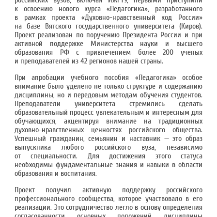
российских вузов, включая ИжГТУ, первыми приступили
к освоению нового курса «Педагогика», разработанного
в рамках проекта «Духовно-нравственный код России»
на базе Вятского государственного университета (Киров).
Проект реализован по поручению Президента России и при
активной поддержке Министерства науки и высшего
образования РФ с привлечением более 200 ученых
и преподавателей из 42 регионов нашей страны.
При апробации учебного пособия «Педагогика» особое
внимание было уделено не только структуре и содержанию
дисциплины, но и передовым методам обучения студентов.
Преподаватели университета стремились сделать
образовательный процесс увлекательным и интересным для
обучающихся, акцентируя внимание на традиционных
духовно-нравственных ценностях российского общества.
Успешный гражданин, семьянин и наставник — это образ
выпускника любого российского вуза, независимо
от специальности. Для достижения этого статуса
необходимы фундаментальные знания и навыки в области
образования и воспитания.
Проект получил активную поддержку российского
профессионального сообщества, которое участвовало в его
реализации. Это сотрудничество легло в основу определения
согласованности основных положений дисциплины