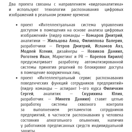
Два проекта связаны с направлением «видеоаналитика»
и используют технологии распознавания цифровых
изображений в реальном режиме времени:
проект «Интеллектуальная система управления
доступом в помещения на основе анализа цифровых
изображений» (лидер команды —
Комаров Дмитрий
,
аналитики —
Жильцова Анна, Филиппова Валерия
,
разработчики —
Петров Дмитрий, Исламов Аяз,
Модлей Ксения
, дизайнеры —
Новиков Даниил,
Роготнев Иван
, Маркетинг и PR —
Корелов Кирилл
)
предусматривает разработку автоматизированной
системы принятия решений по блокировке доступа
в помещение вооруженных лиц,
проект «Интеллектуальный сервис распознавания
поведенческих функций сотрудников предприятий»
(лидер команды — аспирант 1—ого курса
Филичкин
Сергей
, аналитик —
Скурихина Юлия
,
разработчик —
Минеев Даниил
) ставит целью
разработку системы сквозного контроля
за выполнением регламентов сотрудников
предприятий, в частности распознавания у человека
состояния алкогольного опьянения, наличия
у работников предписанных средств индивидуальной
защиты.