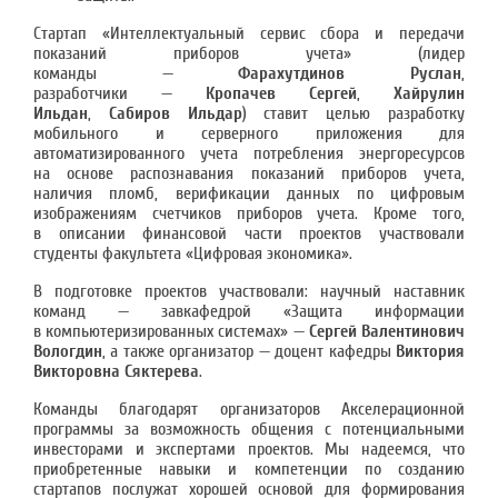
Стартап «Интеллектуальный сервис сбора и передачи
показаний приборов учета» (лидер
команды —
Фарахутдинов Руслан
,
разработчики —
Кропачев Сергей
,
Хайрулин
Ильдан
,
Сабиров Ильдар
) ставит целью разработку
мобильного и серверного приложения для
автоматизированного учета потребления энергоресурсов
на основе распознавания показаний приборов учета,
наличия пломб, верификации данных по цифровым
изображениям счетчиков приборов учета. Кроме того,
в описании финансовой части проектов участвовали
студенты факультета «Цифровая экономика».
В подготовке проектов участвовали: научный наставник
команд — завкафедрой «Защита информации
в компьютеризированных системах» —
Сергей Валентинович
Вологдин
, а также организатор — доцент кафедры
Виктория
Викторовна Сяктерева
.
Команды благодарят организаторов Акселерационной
программы за возможность общения с потенциальными
инвесторами и экспертами проектов. Мы надеемся, что
приобретенные навыки и компетенции по созданию
стартапов послужат хорошей основой для формирования