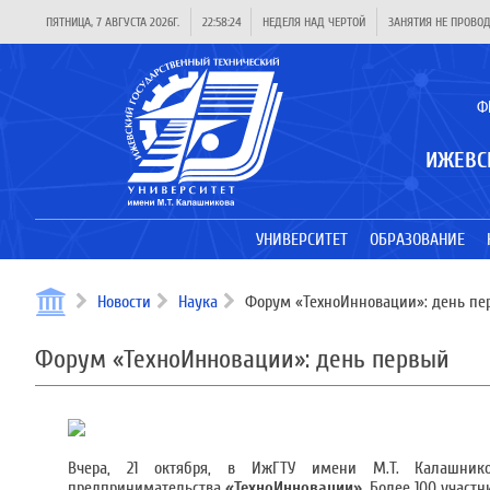
ПЯТНИЦА, 7 АВГУСТА 2026Г.
22:58:24
НЕДЕЛЯ НАД ЧЕРТОЙ
ЗАНЯТИЯ НЕ ПРОВО
Ф
ИЖЕВС
УНИВЕРСИТЕТ
ОБРАЗОВАНИЕ
Новости
Наука
Форум «ТехноИнновации»: день пе
Форум «ТехноИнновации»: день первый
Вчера, 21 октября, в ИжГТУ имени М.Т. Калашнико
предпринимательства
«ТехноИнновации».
Более 100 участн