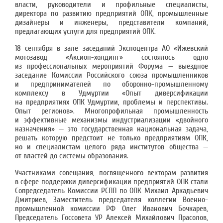
власти, руководители и профильные специалисты,
директора по развитию предприятий ОПК, промышленные
дизайнеры и инженеры, представители компаний,
предлагающих услуги для предприятий ОПК.
18 сентября в зале заседаний Экспоцентра АО «Ижевский
мотозавод «Аксион-холдинг» состоялось одно
из профессиональных мероприятий Форума — выездное
заседание Комиссии Российского союза промышленников
и предпринимателей по оборонно-промышленному
комплексу в Удмуртии «Опыт диверсификации
на предприятиях ОПК Удмуртии, проблемы и перспективы.
Опыт регионов». Многопрофильная промышленность
и эффективные механизмы индустриализации «двойного
назначения» — это государственная национальная задача,
решать которую предстоит не только предприятиям ОПК,
но и специалистам целого ряда институтов общества —
от властей до системы образования.
Участниками совещания, посвященного векторам развития
в сфере поддержки диверсификации предприятий ОПК стали
Сопредседатель Комиссии РСПП по ОПК Михаил Аркадьевич
Дмитриев, Заместитель председателя коллегии Военно-
промышленной комиссии РФ Олег Иванович Бочкарев,
Председатель Госсовета УР Алексей Михайлович Прасолов,