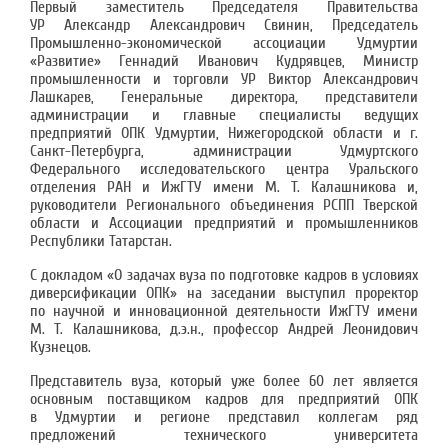
Первый заместитель Председателя Правительства
УР Александр Александрович Свинин, Председатель
Промышленно-экономической ассоциации Удмуртии
«Развитие» Геннадий Иванович Кудрявцев, Министр
промышленности и торговли УР Виктор Александрович
Лашкарев, Генеральные директора, представители
администрации и главные специалисты ведущих
предприятий ОПК Удмуртии, Нижегородской области и г.
Санкт-Петербурга, администрации Удмуртского
Федерального исследовательского центра Уральского
отделения РАН и ИжГТУ имени М. Т. Калашникова и,
руководители Регионального объединения РСПП Тверской
области и Ассоциации предприятий и промышленников
Республики Татарстан.
C докладом «О задачах вуза по подготовке кадров в условиях
диверсификации ОПК» на заседании выступил проректор
по научной и инновационной деятельности ИжГТУ имени
М. Т. Калашникова, д.э.н., профессор Андрей Леонидович
Кузнецов.
Представитель вуза, который уже более 60 лет является
основным поставщиком кадров для предприятий ОПК
в Удмуртии и регионе представил коллегам ряд
предложений технического университета