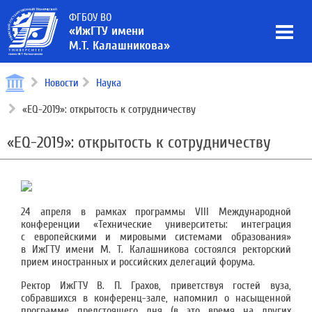
ФГБОУ ВО
«ИжГТУ имени
М.Т. Калашникова»
Новости
Наука
«EQ-2019»: открытость к сотрудничеству
«EQ-2019»: открытость к сотрудничеству
24 апреля в рамках программы VIII Международной
конференции «Технические университеты: интеграция
с европейскими и мировыми системами образования»
в ИжГТУ имени М. Т. Калашникова состоялся ректорский
прием иностранных и российских делегаций форума.
Ректор ИжГТУ В. П. Грахов, приветствуя гостей вуза,
собравшихся в конференц-зале, напомнил о насыщенной
программе предстоящего дня (в это время на других