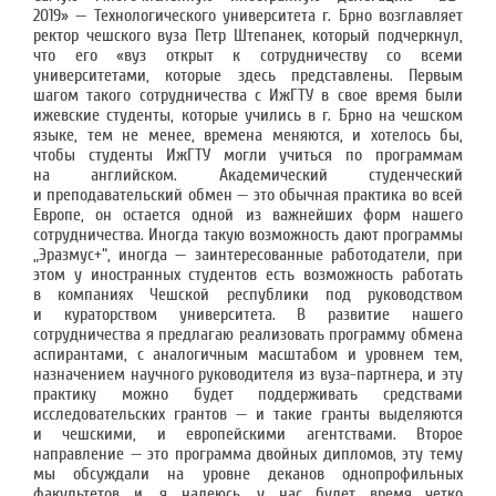
2019» — Технологического университета г. Брно возглавляет
ректор чешского вуза Петр Штепанек, который подчеркнул,
что его «вуз открыт к сотрудничеству со всеми
университетами, которые здесь представлены. Первым
шагом такого сотрудничества с ИжГТУ в свое время были
ижевские студенты, которые учились в г. Брно на чешском
языке, тем не менее, времена меняются, и хотелось бы,
чтобы студенты ИжГТУ могли учиться по программам
на английском. Академический студенческий
и преподавательский обмен — это обычная практика во всей
Европе, он остается одной из важнейших форм нашего
сотрудничества. Иногда такую возможность дают программы
„Эразмус+“, иногда — заинтересованные работодатели, при
этом у иностранных студентов есть возможность работать
в компаниях Чешской республики под руководством
и кураторством университета. В развитие нашего
сотрудничества я предлагаю реализовать программу обмена
аспирантами, с аналогичным масштабом и уровнем тем,
назначением научного руководителя из вуза-партнера, и эту
практику можно будет поддерживать средствами
исследовательских грантов — и такие гранты выделяются
и чешскими, и европейскими агентствами. Второе
направление — это программа двойных дипломов, эту тему
мы обсуждали на уровне деканов однопрофильных
факультетов и, я надеюсь, у нас будет время четко