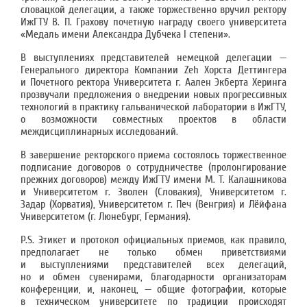
словацкой делегации, а также торжественно вручил ректору
ИжГТУ В. П. Грахову почетную награду своего университета
«Медаль имени Александра Дубчека I cтепени».
В выступлениях представителей немецкой делегации —
Генерального директора Компании Zeh Хорста Деттингера
и Почетного ректора Университета г. Аален Экберта Херинга
прозвучали предложения о внедрении новых прогрессивных
технологий в практику гальванической лаборатории в ИжГТУ,
о возможности совместных проектов в области
междисциплинарных исследований.
В завершение ректорского приема состоялось торжественное
подписание договоров о сотрудничестве (пролонгирование
прежних договоров) между ИжГТУ имени М. Т. Калашникова
и Университетом г. Зволен (Словакия), Университетом г.
Задар (Хорватия), Университетом г. Печ (Венгрия) и Лёйфана
Университетом (г. Люнебург, Германия).
P.S. Этикет и протокол официальных приемов, как правило,
предполагает не только обмен приветствиями
и выступлениями представителей всех делегаций,
но и обмен сувенирами, благодарности организаторам
конференции, и, наконец, — общие фотографии, которые
в техническом университете по традиции происходят