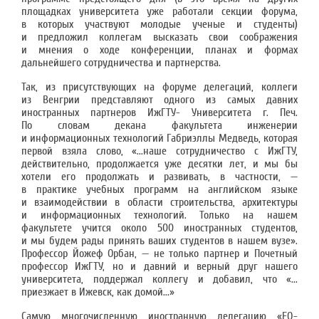
площадках университета уже работали секции форума,
в которых участвуют молодые ученые и студенты)
и предложил коллегам высказать свои соображения
и мнения о ходе конференции, планах и формах
дальнейшего сотрудничества и партнерства.
Так, из присутствующих на форуме делегаций, коллеги
из Венгрии представляют одного из самых давних
иностранных партнеров ИжГТУ- Университета г. Печ.
По словам декана факультета инженерии
и информационных технологий Габриэллы Медведь, которая
первой взяла слово, «...наше сотрудничество с ИжГТУ,
действительно, продолжается уже десятки лет, и мы бы
хотели его продолжать и развивать, в частности, —
в практике учебных программ на английском языке
и взаимодействии в области строительства, архитектуры
и информационных технологий. Только на нашем
факультете учится около 500 иностранных студентов,
и мы будем рады принять ваших студентов в нашем вузе».
Профессор Йожеф Орбан, — не только партнер и Почетный
профессор ИжГТУ, но и давний и верный друг нашего
университета, поддержал коллегу и добавил, что «...
приезжает в Ижевск, как домой...»
Самую многочисленную иностранную делегацию «EQ-