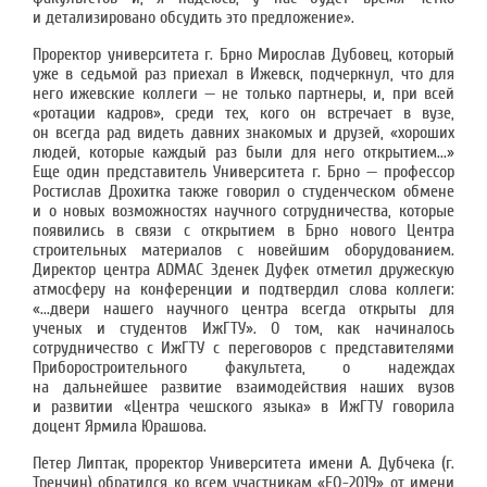
и детализировано обсудить это предложение».
Проректор университета г. Брно Мирослав Дубовец, который
уже в седьмой раз приехал в Ижевск, подчеркнул, что для
него ижевские коллеги — не только партнеры, и, при всей
«ротации кадров», среди тех, кого он встречает в вузе,
он всегда рад видеть давних знакомых и друзей, «хороших
людей, которые каждый раз были для него открытием...»
Еще один представитель Университета г. Брно — профессор
Ростислав Дрохитка также говорил о студенческом обмене
и о новых возможностях научного сотрудничества, которые
появились в связи с открытием в Брно нового Центра
строительных материалов с новейшим оборудованием.
Директор центра ADMAC Зденек Дуфек отметил дружескую
атмосферу на конференции и подтвердил слова коллеги:
«...двери нашего научного центра всегда открыты для
ученых и студентов ИжГТУ». О том, как начиналось
сотрудничество с ИжГТУ с переговоров с представителями
Приборостроительного факультета, о надеждах
на дальнейшее развитие взаимодействия наших вузов
и развитии «Центра чешского языка» в ИжГТУ говорила
доцент Ярмила Юрашова.
Петер Липтак, проректор Университета имени А. Дубчека (г.
Тренчин) обратился ко всем участникам «EQ-2019» от имени