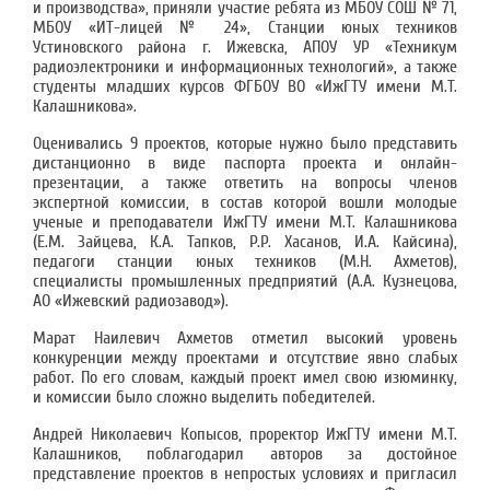
и производства», приняли участие ребята из МБОУ СОШ № 71,
МБОУ «ИТ-лицей № 24», Станции юных техников
Устиновского района г. Ижевска, АПОУ УР «Техникум
радиоэлектроники и информационных технологий», а также
студенты младших курсов ФГБОУ ВО «ИжГТУ имени М.Т.
Калашникова».
Оценивались 9 проектов, которые нужно было представить
дистанционно в виде паспорта проекта и онлайн-
презентации, а также ответить на вопросы членов
экспертной комиссии, в состав которой вошли молодые
ученые и преподаватели ИжГТУ имени М.Т. Калашникова
(Е.М. Зайцева, К.А. Тапков, Р.Р. Хасанов, И.А. Кайсина),
педагоги станции юных техников (М.Н. Ахметов),
специалисты промышленных предприятий (А.А. Кузнецова,
АО «Ижевский радиозавод»).
Марат Наилевич Ахметов отметил высокий уровень
конкуренции между проектами и отсутствие явно слабых
работ. По его словам, каждый проект имел свою изюминку,
и комиссии было сложно выделить победителей.
Андрей Николаевич Копысов, проректор ИжГТУ имени М.Т.
Калашников, поблагодарил авторов за достойное
представление проектов в непростых условиях и пригласил