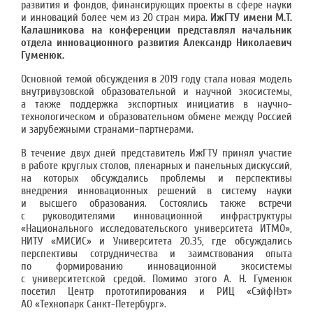
развития и фондов, финансирующих проекты в сфере науки
и инноваций более чем из 20 стран мира.
ИжГТУ имени М.Т.
Калашникова на конференции представлял начальник
отдела инновационного развития Александр Николаевич
Гуменюк.
Основной темой обсуждения в 2019 году стала новая модель
внутривузовской образовательной и научной экосистемы,
а также поддержка экспортных инициатив в научно-
технологическом и образовательном обмене между Россией
и зарубежными странами-партнерами.
В течение двух дней представитель ИжГТУ принял участие
в работе круглых столов, пленарных и панельных дискуссий,
на которых обсуждались проблемы и перспективы
внедрения инновационных решений в систему науки
и высшего образования. Состоялись также встречи
с руководителями инновационной инфраструктуры
«Национального исследовательского университета ИТМО»,
НИТУ «МИСИС» и Университета 20.35, где обсуждались
перспективы сотрудничества и заимствования опыта
по формированию инновационной экосистемы
с университетской средой. Помимо этого А. Н. Гуменюк
посетил Центр прототипирования и РИЦ «СэйфНэт»
АО «Технопарк Санкт-Петербург».