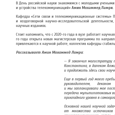
В День российской науки знакомимся с молодыми учеными И
и устройства телекоммуникаций»
Амин Мохаммед Ламри
.
Кафедра «Сети связи и телекоммуникационные системы» Пр
и хоздоговорной научно-исследовательской деятельности
научных изданиях.
Стоит напомнить, что с 2020-го года в вузе работает научн
го года открыта новая магистерская программа по направл
привлекаются к научной работе, коллектив кафедры стабил
Рассказывает Амин Мохаммед Ламри
:
— Я закончил магистратуру 
Константина, в далеком Алжи
и продолжить здесь свои науч
Еще в первый год моего пребы
руководителем, деканом
и мы запланировали мое пост
передачи мультипотоковых ви
прикладного уровня в самоорг
Основной нашей научной зада
от множества источников 