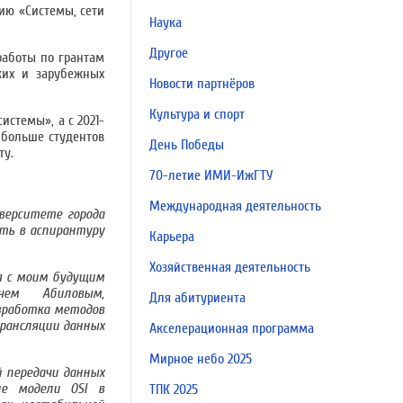
ию «Системы, сети
Наука
Другое
работы по грантам
ких и зарубежных
Новости партнёров
Культура и спорт
истемы», а с 2021-
 больше студентов
День Победы
ту.
70-летие ИМИ-ИжГТУ
Международная деятельность
верситете города
ать в аспирантуру
Карьера
Хозяйственная деятельность
ся с моим будущим
чем Абиловым,
Для абитуриента
зработка методов
рансляции данных
Акселерационная программа
Мирное небо 2025
 передачи данных
не модели OSI в
ТПК 2025