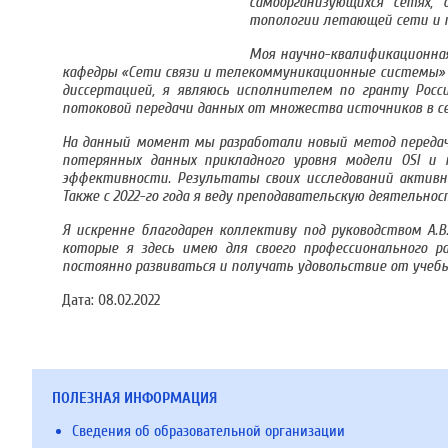
самоорганизующихся сетях,
топологии летающей сети и п
Моя научно-квалификационна
кафедры «Сети связи и телекоммуникационные системы» и,
диссертацией, я являюсь исполнителем по гранту Рос
потоковой передачи данных от множества источников в с
На данный момент мы разработали новый метод передачи
потерянных данных прикладного уровня модели OSI и 
эффективности. Результаты своих исследований активно
Также с 2022-го года я веду преподавательскую деятельно
Я искренне благодарен коллективу под руководством А.В
которые я здесь имею для своего профессионального р
постоянно развиваться и получать удовольствие от учеб
Дата:
08.02.2022
ПОЛЕЗНАЯ ИНФОРМАЦИЯ
Сведения об образовательной организации