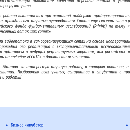
 обеспечивающих повышение качества передачи данных в услов
ерегрузки узлов.
я работа выполняется при активной поддержке приборостроитель
 прежде всего, научного руководителя. Стоит еще сказать, что в 
сийского фонда фундаментальных исследований (РФФИ) на тему
енсорных летающих сетях».
 видеопотока в самоорганизующихся сетях на основе кооперативн
проводим его реализацию с экспериментальными исследованиям
 публикуем в ведущих рецензируемых журналах, как российских, т
сть на кафедре «ССиТС» в должности ассистента.
. Абилова, за интересную научную работу, в которую вовлечен, и
азвития. Поздравляю всех ученых, аспирантов и студентов с пр
ы и работы!
Бизнес инкубатор