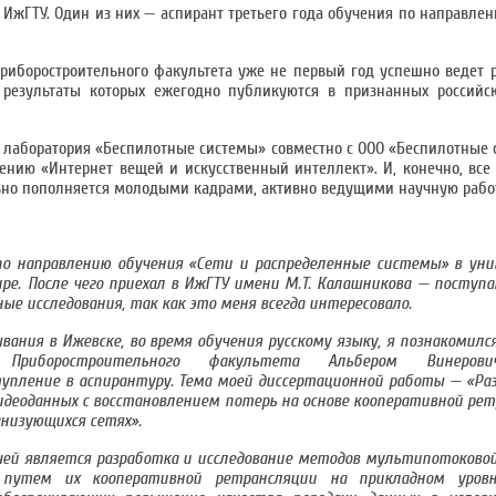
жГТУ. Один из них — аспирант третьего года обучения по направлен
иборостроительного факультета уже не первый год успешно ведет 
, результаты которых ежегодно публикуются в признанных российс
ая лаборатория «Беспилотные системы» совместно с ООО «Беспилотные с
ению «Интернет вещей и искусственный интеллект». И, конечно, все
ьно пополняется молодыми кадрами, активно ведущими научную рабо
по направлению обучения «Сети и распределенные системы» в уни
ре. После чего приехал в ИжГТУ имени М.Т. Калашникова — поступ
ные исследования, так как это меня всегда интересовало.
вания в Ижевске, во время обучения русскому языку, я познакомил
 Приборостроительного факультета Альбером Винерови
упление в аспирантуру. Тема моей диссертационной работы — «Ра
деоданных с восстановлением потерь на основе кооперативной рет
анизующихся сетях».
чей является разработка и исследование методов мультипотоковой
путем их кооперативной ретрансляции на прикладном уров