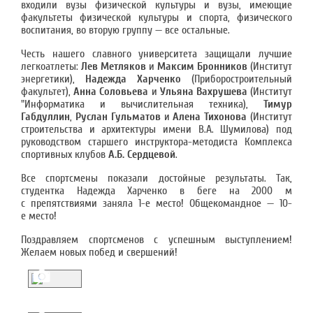
входили вузы физической культуры и вузы, имеющие
факультеты физической культуры и спорта, физического
воспитания, во вторую группу — все остальные.
Честь нашего славного университета защищали лучшие
легкоатлеты:
Лев Метляков
и
Максим Бронников
(Институт
энергетики),
Надежда Харченко
(Приборостроительный
факультет),
Анна Соловьева
и
Ульяна Вахрушева
(Институт
"Информатика и вычислительная техника),
Тимур
Габдуллин
,
Руслан Гульматов
и
Алена Тихонова
(Институт
строительства и архитектуры имени В.А. Шумилова) под
руководством старшего инструктора-методиста Комплекса
спортивных клубов
А.Б. Сердцевой
.
Все спортсмены показали достойные результаты. Так,
студентка Надежда Харченко в беге на 2000 м
с препятствиями заняла 1-е место! Общекомандное — 10-
е место!
Поздравляем спортсменов с успешным выступлением!
Желаем новых побед и свершений!