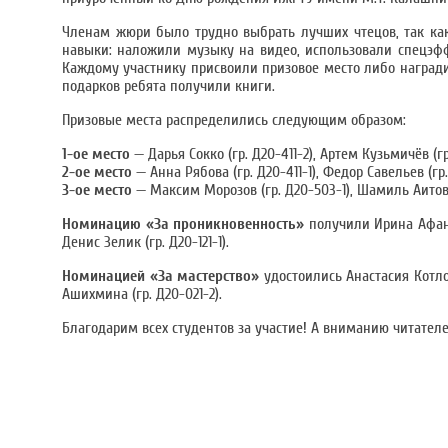
Членам жюри было трудно выбрать лучших чтецов, так как
навыки: наложили музыку на видео, использовали спецэфф
Каждому участнику присвоили призовое место либо наградил
подарков ребята получили книги.
Призовые места распределились следующим образом:
1-ое место
— Дарья Сокко (гр. Д20-411-2), Артем Кузьмичëв (гр
2-ое место
— Анна Рябова (гр. Д20-411-1), Федор Савельев (гр
3-ое место
— Максим Морозов (гр. Д20-503-1), Шамиль Аитов (г
Номинацию «За проникновенность»
получили Ирина Афанаь
Денис Зелик (гр. Д20-121-1).
Номинацией «За мастерство»
удостоились Анастасия Котлов
Ашихмина (гр. Д20-021-2).
Благодарим всех студентов за участие! А вниманию читател