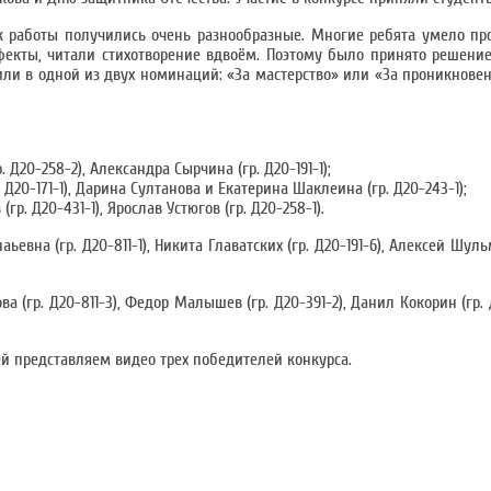
 работы получились очень разнообразные. Многие ребята умело пр
екты, читали стихотворение вдвоём. Поэтому было принято решение:
и в одной из двух номинаций: «За мастерство» или «За проникновенн
. Д20-258-2), Александра Сырчина (гр. Д20-191-1);
. Д20-171-1), Дарина Султанова и Екатерина Шаклеина (гр. Д20-243-1);
р. Д20-431-1), Ярослав Устюгов (гр. Д20-258-1).
евна (гр. Д20-811-1), Никита Главатских (гр. Д20-191-6), Алексей Шульм
а (гр. Д20-811-3), Федор Малышев (гр. Д20-391-2), Данил Кокорин (гр. 
ей представляем видео трех победителей конкурса.