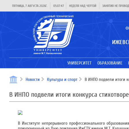
ПЯТНИЦА, 7 АВГУСТА 2026Г.
05:07:48
НЕДЕЛЯ НАД ЧЕРТОЙ
ЗАНЯТИЯ НЕ ПРОВО
Ф
ИЖЕВС
УНИВЕРСИТЕТ
ОБРАЗОВАНИЕ
Новости
Культура и спорт
В ИНПО подвели итоги к
В ИНПО подвели итоги конкурса стихотвор
В Институте непрерывного профессионального образовани
приуроченный ко Дню рождения ИжГТУ имени М.Т. Калашнико