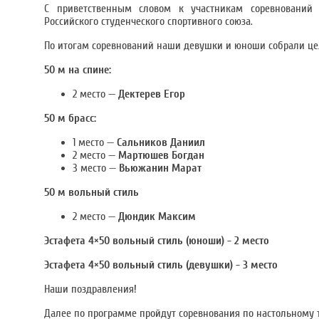
С приветственным словом к участникам соревнований о
Российского студенческого спортивного союза.
По итогам соревнований наши девушки и юноши собрали це
50 м на спине:
2 место —
Дектерев Егор
50 м брасс:
1 место —
Сальников Даниил
2 место —
Мартюшев Богдан
3 место —
Вьюжанин Марат
50 м вольный стиль
2 место —
Дюндик Максим
Эстафета 4×50 вольный стиль (юноши) - 2 место
Эстафета 4×50 вольный стиль (девушки) - 3 место
Наши поздравления!
Далее по программе пройдут соревнования по настольному 