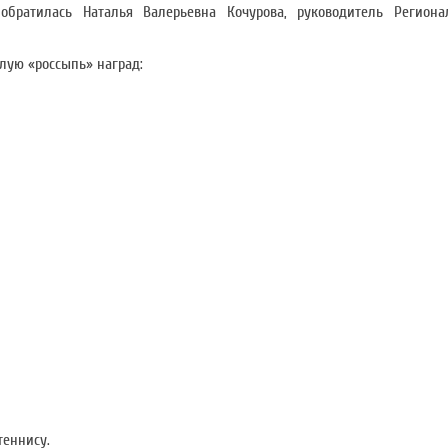
братилась Наталья Валерьевна Кочурова, руководитель Региона
лую «россыпь» наград:
теннису.