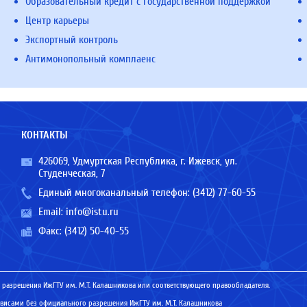
Образовательный кредит с государственной поддержкой
Центр карьеры
Экспортный контроль
Антимонопольный комплаенс
КОНТАКТЫ
426069, Удмуртская Республика, г. Ижевск, ул.
Студенческая, 7
Единый многоканальный телефон:
(3412) 77-60-55
Email:
info@istu.ru
Факс: (3412) 50-40-55
 разрешения ИжГТУ им. М.Т. Калашникова или соответствующего правообладателя.
исами без официального разрешения ИжГТУ им. М.Т. Калашникова