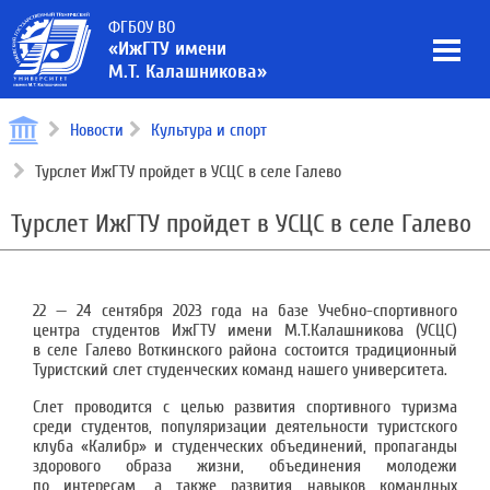
ФГБОУ ВО
«ИжГТУ имени
М.Т. Калашникова»
Новости
Культура и спорт
Турслет ИжГТУ пройдет в УСЦС в селе Галево
Турслет ИжГТУ пройдет в УСЦС в селе Галево
22 — 24 сентября 2023 года на базе Учебно-спортивного
центра студентов ИжГТУ имени М.Т.Калашникова (УСЦС)
в селе Галево Воткинского района состоится традиционный
Туристский слет студенческих команд нашего университета.
Слет проводится с целью развития спортивного туризма
среди студентов, популяризации деятельности туристского
клуба «Калибр» и студенческих объединений, пропаганды
здорового образа жизни, объединения молодежи
по интересам, а также развития навыков командных