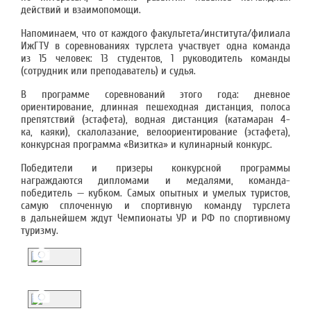
действий и взаимопомощи.
Напоминаем, что от каждого факультета/института/филиала
ИжГТУ в соревнованиях турслета участвует одна команда
из 15 человек: 13 студентов, 1 руководитель команды
(сотрудник или преподаватель) и судья.
В программе соревнований этого года: дневное
ориентирование, длинная пешеходная дистанция, полоса
препятствий (эстафета), водная дистанция (катамаран 4-
ка, каяки), скалолазание, велоориентирование (эстафета),
конкурсная программа «Визитка» и кулинарный конкурс.
Победители и призеры конкурсной программы
награждаются дипломами и медалями, команда-
победитель — кубком. Самых опытных и умелых туристов,
самую сплоченную и спортивную команду турслета
в дальнейшем ждут Чемпионаты УР и РФ по спортивному
туризму.