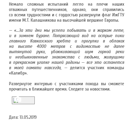
Немало сложных испытаний легло на плечи наших
отважных путешественников, однако, они справились
со всеми трудностями и с гордостью развернули флаг ИжГТУ
имени М.Т. Калашникова на высочайшей вершине Европы.
— «...За эти дни мы успели побывать и в жарком лете,
и в зимнем буране. Потрясающий вид на острые пики
главного Кавказского хребта и прогулки в облаках
на высоте 4000 метров с видимостью не далее
вытянутой руки, убаюкивающий шум горной реки
и необыкновенные знакомства с людьми, живущими
в прекрасном уголке нашей родины — все это останется
в моей памяти навсегда, —
делится участник команды
«Калибр».
Развернутое интервью с участниками похода вы сможете
прочитать в ближайшее время. Следите за новостями.
Дата:
13.05.2019