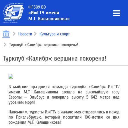
ФГБОУ ВО
«ИжГТУ имени
М.Т. Калашникова»
Новости
Культура и спорт
Турклуб «Калибр»: вершина покорена!
Турклуб «Калибр»: вершина покорена!
В майские праздники команда турклуба «Калибр» ИжГТУ
имени М.Т. Калашникова взошла на высочайшую гору
Европы — Эльбрус и покорила высоту 5 642 метра над
уровнем моря!
Напомним, туристы ИжГТУ в начале мая отправились в поход
по Приэльбрусью, который посвятили 100-летию со дня
рождения М.Т. Калашникова!