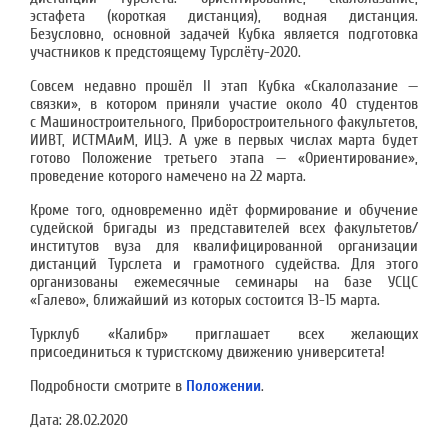
эстафета (короткая дистанция), водная дистанция.
Безусловно, основной задачей Кубка является подготовка
участников к предстоящему Турслёту-2020.
Совсем недавно прошёл II этап Кубка «Скалолазание —
связки», в котором приняли участие около 40 студентов
с Машиностроительного, Приборостроительного факультетов,
ИИВТ, ИСТМАиМ, ИЦЭ. А уже в первых числах марта будет
готово Положение третьего этапа — «Ориентирование»,
проведение которого намечено на 22 марта.
Кроме того, одновременно идёт формирование и обучение
судейской бригады из представителей всех факультетов/
институтов вуза для квалифицированной организации
дистанций Турслета и грамотного судейства. Для этого
организованы ежемесячные семинары на базе УСЦС
«Галево», ближайший из которых состоится 13-15 марта.
Турклуб «Калибр» приглашает всех желающих
присоединиться к туристскому движению университета!
Подробности смотрите в
Положении
.
Дата:
28.02.2020