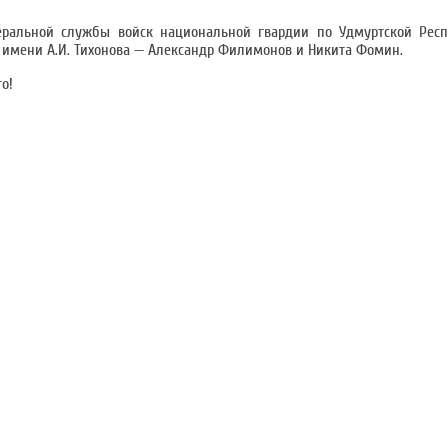
еральной службы войск национальной гвардии по Удмуртской Рес
та имени А.И. Тихонова — Александр Филимонов и Никита Фомин.
о!