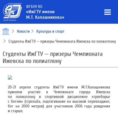
ФГБОУ ВО
«ИжГТУ имени
М.Т. Калашникова»
Новости
Культура и спорт
Студенты ИжГТУ — призеры Чемпионата Ижевска по полиатлону
Студенты ИжГТУ — призеры Чемпионата
Ижевска по полиатлону
20-21 апреля студенты ИжГТУ имени М.Т.Калашникова
приняли участие в Чемпионате города Ижевска
по полиатлону в спортивной дисциплине «троеборье
с бегом» (стрельба, подтягивание на высокой перекладине,
бег на 2000 метров) для участников 2006 года рождения
и старше.