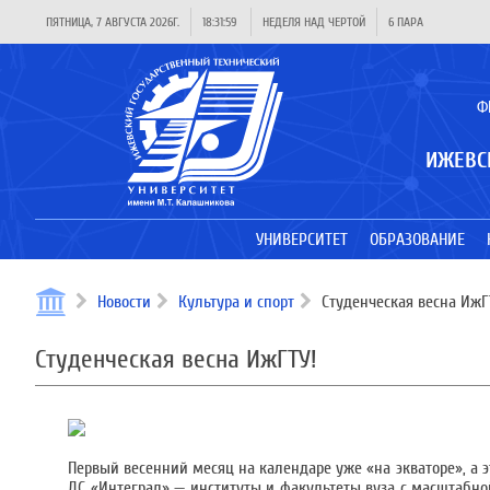
ПЯТНИЦА, 7 АВГУСТА 2026Г.
18:31:59
НЕДЕЛЯ НАД ЧЕРТОЙ
6 ПАРА
Ф
ИЖЕВС
УНИВЕРСИТЕТ
ОБРАЗОВАНИЕ
Новости
Культура и спорт
Студенческая весна ИжГ
Студенческая весна ИжГТУ!
Первый весенний месяц на календаре уже «на экваторе», а эт
ДС «Интеграл» — институты и факультеты вуза с масштабн