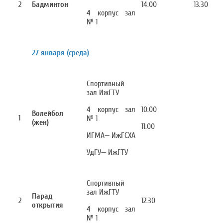
2
Бадминтон
14.00
13.30
4 корпус зал
№ 1
27 января (среда)
Спортивный
зал ИжГТУ
4 корпус зал
10.00
Волейбол
1
№ 1
(жен)
11.00
ИГМА— ИжГСХА
УдГУ— ИжГТУ
Спортивный
зал ИжГТУ
Парад
2
12.30
открытия
4 корпус зал
№ 1