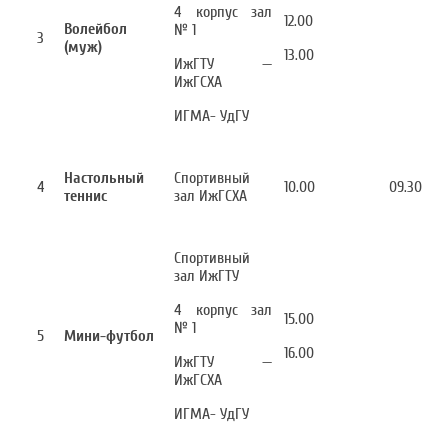
4 корпус зал
12.00
Волейбол
№ 1
3
(муж)
13.00
ИжГТУ —
ИжГСХА
ИГМА- УдГУ
Настольный
Спортивный
4
10.00
09.30
теннис
зал ИжГСХА
Спортивный
зал ИжГТУ
4 корпус зал
15.00
№ 1
5
Мини-футбол
16.00
ИжГТУ —
ИжГСХА
ИГМА- УдГУ