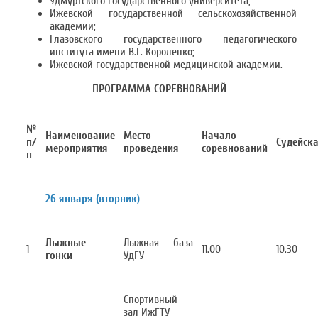
Удмуртского государственного университета;
Ижевской государственной сельскохозяйственной
академии;
Глазовского государственного педагогического
института имени В.Г. Короленко;
Ижевской государственной медицинской академии.
ПРОГРАММА СОРЕВНОВАНИЙ
№
Наименование
Место
Начало
п/
Судейск
мероприятия
проведения
соревнований
п
26 января (вторник)
Лыжные
Лыжная база
1
11.00
10.30
гонки
УдГУ
Спортивный
зал ИжГТУ