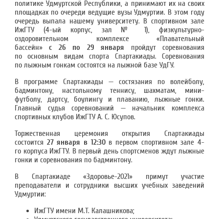
политике Удмуртской Республики, а принимают их на своих
площадках по очереди ведущие вузы Удмуртии. В этом году
очередь выпала нашему университету. В спортивном зале
ИжГТУ (4-ый корпус, зал № 1), физкультурно-
оздоровительном комплексе «Плавательный
бассейн»
с 26 по 29 января
пройдут соревнования
по основным видам спорта Спартакиады. Соревнования
по лыжным гонкам состоятся на лыжной базе УдГУ.
В программе Спартакиады — состязания по волейболу,
бадминтону, настольному теннису, шахматам, мини-
футболу, дартсу, боулингу и плаванию, лыжные гонки.
Главный судья соревнований — начальник комплекса
спортивных клубов ИжГТУ А. С. Юсупов.
Торжественная церемония открытия Спартакиады
состоится
27 января в 12:30
в первом спортивном зале 4-
го корпуса ИжГТУ. В первый день спортсменов ждут лыжные
гонки и соревнования по бадминтону.
В Спартакиаде «Здоровье-2021» примут участие
преподаватели и сотрудники высших учебных заведений
Удмуртии:
ИжГТУ имени М.Т. Калашникова;