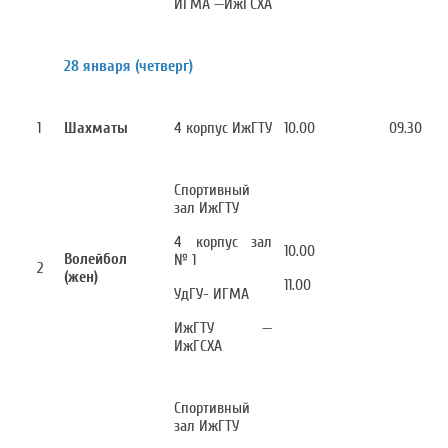
ИГМА —ИжГСХА
28 января (четверг)
1
Шахматы
4 корпус ИжГТУ
10.00
09.30
Спортивный
зал ИжГТУ
4 корпус зал
10.00
Волейбол
№ 1
2
(жен)
11.00
УдГУ- ИГМА
ИжГТУ —
ИжГСХА
Спортивный
зал ИжГТУ