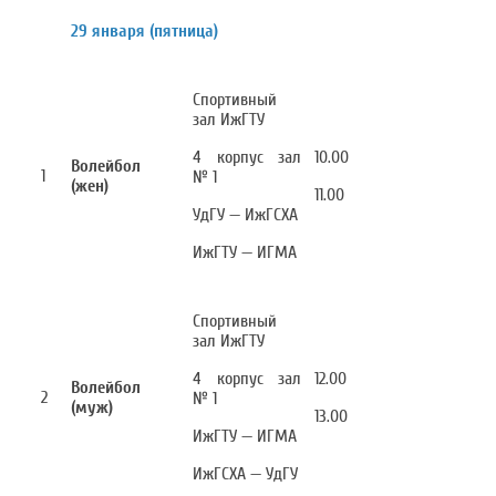
29 января (пятница)
Спортивный
зал ИжГТУ
4 корпус зал
10.00
Волейбол
1
№ 1
(жен)
11.00
УдГУ — ИжГСХА
ИжГТУ — ИГМА
Спортивный
зал ИжГТУ
4 корпус зал
12.00
Волейбол
2
№ 1
(муж)
13.00
ИжГТУ — ИГМА
ИжГСХА — УдГУ