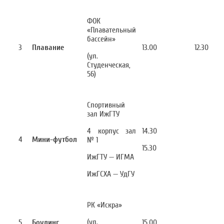
ФОК
«Плавательный
бассейн»
3
Плавание
13.00
12.30
(ул.
Студенческая,
56)
Спортивный
зал ИжГТУ
4 корпус зал
14.30
4
Мини-футбол
№ 1
15.30
ИжГТУ — ИГМА
ИжГСХА — УдГУ
РК «Искра»
(ул.
5
Боулинг
15.00