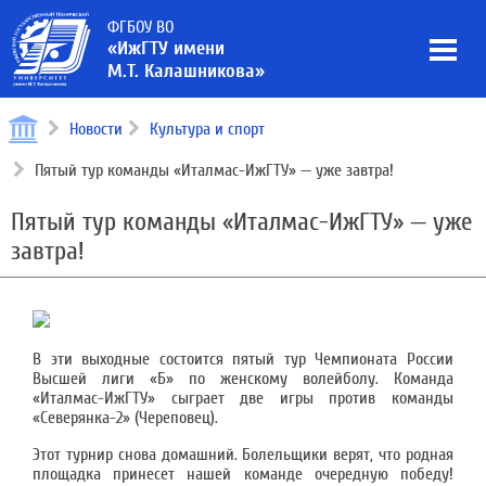
ФГБОУ ВО
«ИжГТУ имени
М.Т. Калашникова»
Новости
Культура и спорт
Пятый тур команды «Италмас-ИжГТУ» — уже завтра!
Пятый тур команды «Италмас-ИжГТУ» — уже
завтра!
В эти выходные состоится пятый тур Чемпионата России
Высшей лиги «Б» по женскому волейболу. Команда
«Италмас-ИжГТУ» сыграет две игры против команды
«Северянка-2» (Череповец).
Этот турнир снова домашний. Болельщики верят, что родная
площадка принесет нашей команде очередную победу!