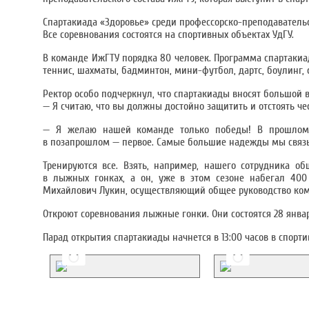
Спартакиада «Здоровье» среди профессорско-преподавательско
Все соревнования состоятся на спортивных объектах УдГУ.
В команде ИжГТУ порядка 80 человек. Программа спартакиа
теннис, шахматы, бадминтон, мини-футбол, дартс, боулинг, 
Ректор особо подчеркнул, что спартакиады вносят большой
— Я считаю, что вы должны достойно защитить и отстоять че
— Я желаю нашей команде только победы! В прошлом 
в позапрошлом — первое. Самые большие надежды мы связ
Тренируются все. Взять, например, нашего сотрудника о
в лыжных гонках, а он, уже в этом сезоне набегал 40
Михайлович Лукин, осуществляющий общее руководство ком
Откроют соревнования лыжные гонки. Они состоятся 28 января
Парад открытия спартакиады начнется в 13:00 часов в спорти