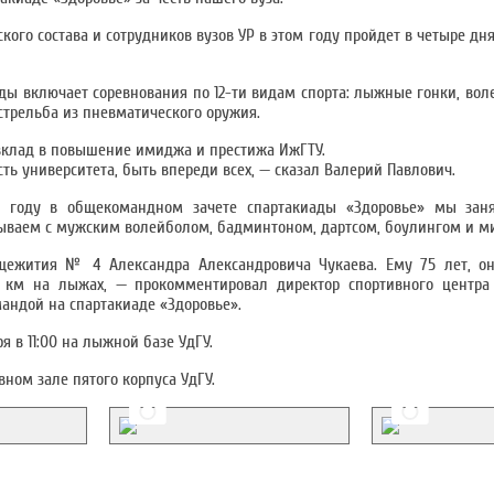
го состава и сотрудников вузов УР в этом году пройдет в четыре дня, 
ды включает соревнования по 12-ти видам спорта: лыжные гонки, вол
стрельба из пневматического оружия.
 вклад в повышение имиджа и престижа ИжГТУ.
сть университета, быть впереди всех, — сказал Валерий Павлович.
году в общекомандном зачете спартакиады «Здоровье» мы заня
ываем с мужским волейболом, бадминтоном, дартсом, боулингом и м
бщежития № 4 Александра Александровича Чукаева. Ему 75 лет, он
0 км на лыжах, — прокомментировал директор спортивного центр
андой на спартакиаде «Здоровье».
 в 11:00 на лыжной базе УдГУ.
вном зале пятого корпуса УдГУ.