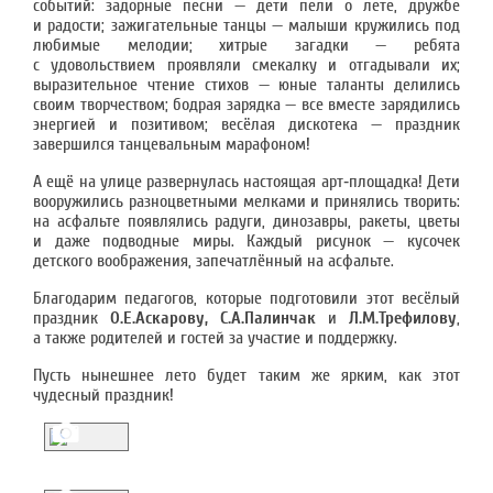
событий: задорные песни — дети пели о лете, дружбе
и радости; зажигательные танцы — малыши кружились под
любимые мелодии; хитрые загадки — ребята
с удовольствием проявляли смекалку и отгадывали их;
выразительное чтение стихов — юные таланты делились
своим творчеством; бодрая зарядка — все вместе зарядились
энергией и позитивом; весёлая дискотека — праздник
завершился танцевальным марафоном!
А ещё на улице развернулась настоящая арт‑площадка! Дети
вооружились разноцветными мелками и принялись творить:
на асфальте появлялись радуги, динозавры, ракеты, цветы
и даже подводные миры. Каждый рисунок — кусочек
детского воображения, запечатлённый на асфальте.
Благодарим педагогов, которые подготовили этот весёлый
праздник
О.Е.Аскарову, С.А.Палинчак
и
Л.М.Трефилову
,
а также родителей и гостей за участие и поддержку.
Пусть нынешнее лето будет таким же ярким, как этот
чудесный праздник!