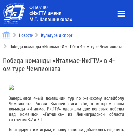
ФГБОУ ВО
«ИжГТУ имени
М.Т. Калашникова»
Новости
Культура и спорт
Победа команды «Италмас-ИжГТУ» в 4-ом туре Чемпионата
Победа команды «Италмас-ИжГТУ» в 4-
ом туре Чемпионата
Завершился 4-ый домашний тур по женскому волейболу
Чемпионата России Высшей лиги «Б», в котором наша
команда «Италмас-ИжГТУ» одержала две волевых победы
над командой «Гатчинка» из Ленинградской области
со счетом 3:2 и 3:1.
Благодаря этим играм, в нашу копилку добавилось еще пять