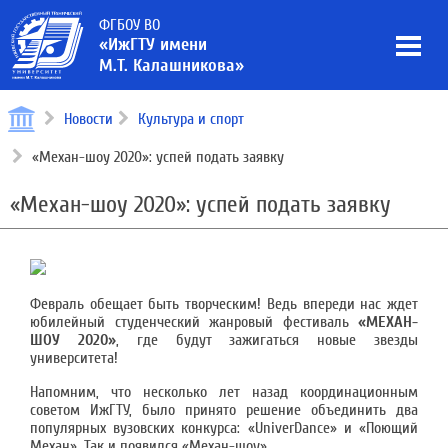
ФГБОУ ВО
«ИжГТУ имени
М.Т. Калашникова»
Новости
Культура и спорт
«Механ-шоу 2020»: успей подать заявку
«Механ-шоу 2020»: успей подать заявку
Февраль обещает быть творческим! Ведь впереди нас ждет
юбилейный студенческий жанровый фестиваль
«МЕХАН-
ШОУ 2020»
, где будут зажигаться новые звезды
университета!
Напомним, что несколько лет назад координационным
советом ИжГТУ, было принято решение объединить два
популярных вузовских конкурса: «UniverDance» и «Поющий
Механ». Так и появился «Механ-шоу».