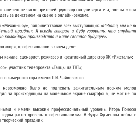
ограниченное число зрителей: руководство университета, члены жюр
ать за действием на сцене в онлайн-режиме.
л «Механ-шоу», поприветствовав всех выступающих:
«Ребята, мы не в
бенный праздник. Я всегда говорил и буду говорить, что студен
ие командиры производства и наше светлое будущее».
ов жюри, профессионалов в своем деле:
м канале, сценарист, режиссер и креативный директор ХК «Ижсталь»;
p», участник телепроекта «Танцы на ТНТ»;
ого камерного хора имени П.И. Чайковского.
: невозможно было не подпевать зажигательным песням молод
едил за происходящим на маленьком экране смартфона, не мог не по
ными и имели высокий профессиональный уровень. Игорь Поносов
годом растет уровень профессионализма. А Зухра Хусаенова поблаго
й творческий праздник.