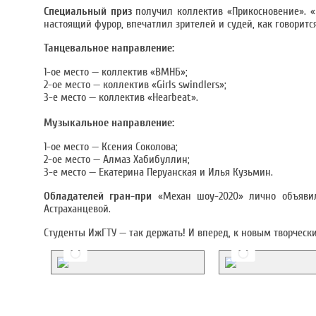
Специальный приз
получил коллектив «Прикосновение». «
настоящий фурор, впечатлил зрителей и судей, как говоритс
Танцевальное направление:
1-ое место — коллектив «ВМНБ»;
2-ое место — коллектив «Girls swindlers»;
3-е место — коллектив «Hearbeat».
Музыкальное направление:
1-ое место — Ксения Соколова;
2-ое место — Алмаз Хабибуллин;
3-е место — Екатерина Перуанская и Илья Кузьмин.
Обладателей гран-при
«Механ шоу-2020» лично объявил
Астраханцевой.
Студенты ИжГТУ — так держать! И вперед, к новым творческ