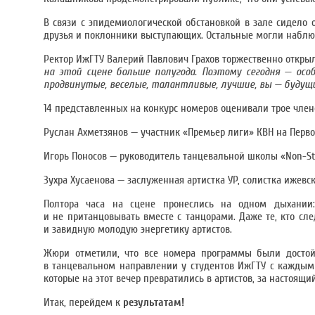
В связи с эпидемиологической обстановкой в зале сидело 
друзья и поклонники выступающих. Остальные могли наблюд
Ректор ИжГТУ Валерий Павлович Грахов торжественно откры
на этой сцене больше полугода. Поэтому сегодня — осо
продвинутые, веселые, талантливые, лучшие, вы — будущ
14 представленных на конкурс номеров оценивали трое член
Руслан Ахметзянов — участник «Премьер лиги» КВН на Перво
Игорь Поносов — руководитель танцевальной школы «Non-Sto
Зухра Хусаенова — заслуженная артистка УР, солистка ижевск
Полтора часа на сцене пронеслись на одном дыхании
и не пританцовывать вместе с танцорами. Даже те, кто сл
и завидную молодую энергетику артистов.
Жюри отметили, что все номера программы были достой
в танцевальном направлении у студентов ИжГТУ с каждым 
которые на этот вечер превратились в артистов, за настоящи
Итак, перейдем к
результатам!