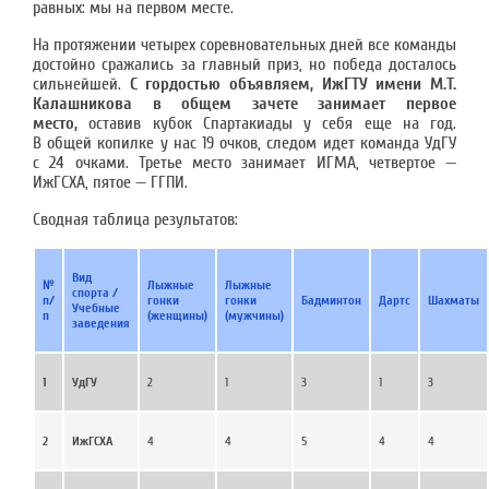
равных: мы на первом месте.
На протяжении четырех соревновательных дней все команды
достойно сражались за главный приз, но победа досталось
сильнейшей.
С гордостью объявляем, ИжГТУ имени М.Т.
Калашникова в общем зачете занимает первое
место,
оставив кубок Спартакиады у себя еще на год.
В общей копилке у нас 19 очков, следом идет команда УдГУ
с 24 очками. Третье место занимает ИГМА, четвертое —
ИжГСХА, пятое — ГГПИ.
Сводная таблица результатов:
Вид
№
Лыжные
Лыжные
спорта /
п/
гонки
гонки
Бадминтон
Дартс
Шахматы
Учебные
п
(женщины)
(мужчины)
заведения
1
УдГУ
2
1
3
1
3
2
ИжГСХА
4
4
5
4
4