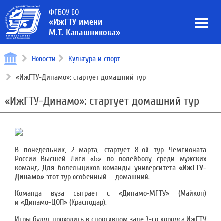
ФГБОУ ВО
«ИжГТУ имени
М.Т. Калашникова»
Новости
Культура и спорт
«ИжГТУ-Динамо»: стартует домашний тур
«ИжГТУ-Динамо»: стартует домашний тур
В понедельник, 2 марта, стартует 8-ой тур Чемпионата
России Высшей Лиги «Б» по волейболу среди мужских
команд. Для болельщиков команды университета
«ИжГТУ-
Динамо»
этот тур особенный — домашний.
Команда вуза сыграет с «Динамо-МГТУ» (Майкоп)
и «Динамо-ЦОП» (Краснодар).
Игры будут проходить в спортивном зале 3-го корпуса ИжГТУ