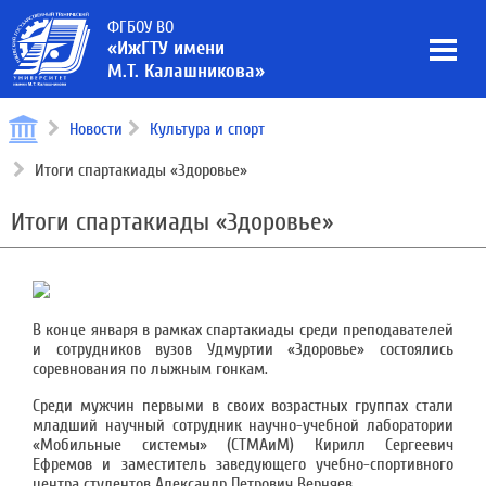
ФГБОУ ВО
«ИжГТУ имени
М.Т. Калашникова»
Новости
Культура и спорт
Итоги спартакиады «Здоровье»
Итоги спартакиады «Здоровье»
В конце января в рамках спартакиады среди преподавателей
и сотрудников вузов Удмуртии «Здоровье» состоялись
соревнования по лыжным гонкам.
Среди мужчин первыми в своих возрастных группах стали
младший научный сотрудник научно-учебной лаборатории
«Мобильные системы» (СТМАиМ) Кирилл Сергеевич
Ефремов и заместитель заведующего учебно-спортивного
центра студентов Александр Петрович Верняев.