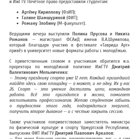
и ИжГТУ. Почётное право предоставили студентам:
Артёму Кириллову
(ФэИП);
Галине Шамшуриной
(ФИТ);
Роману Злобину
(М-факультет).
Ведущими вечера выступили
Полина Прусова
и
Никита
Романов
— магистрант ФСАиД имени В.А.Шумилова,
который благодаря участию в фестивале «Таврида Арт»
привёз в университет новые форматы работы с молодёжью.
С приветственным словом к участникам обратился и.о.
проректора по молодёжной политике ИжГТУ
Дмитрий
Валентинович Мельниченко
:
— Этому празднику спорта уже 12 лет. Каждый пришедший
найдёт здесь свою площадку — а может, и не одну. Их у нас
26. Спорт — это умение достигать цели, командная
работа. Всё это пригодится в жизни, помогает
воспитывать профессионалов. Желаю студентам забыть
о трудностях этого года, подзарядиться энергией,
получить второе дыхание — и с честью закрыть сессию.
Также участников поприветствовал заместитель министра
по физической культуре и спорту Удмуртской Республики,
выпускник ФИТ ИжГТУ
Дмитрий Павлович Аркалов
:
— Для меня большая честь приветствовать вас — я сам