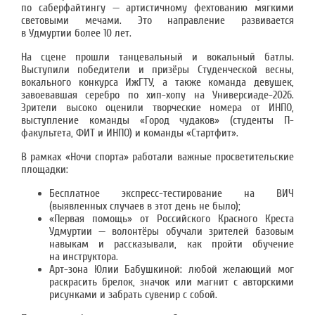
по саберфайтингу — артистичному фехтованию мягкими
световыми мечами. Это направление развивается
в Удмуртии более 10 лет.
На сцене прошли танцевальный и вокальный батлы.
Выступили победители и призёры Студенческой весны,
вокального конкурса ИжГТУ, а также команда девушек,
завоевавшая серебро по хип-хопу на Универсиаде-2026.
Зрители высоко оценили творческие номера от ИНПО,
выступление команды «Город чудаков» (студенты П-
факультета, ФИТ и ИНПО) и команды «Стартфит».
В рамках «Ночи спорта» работали важные просветительские
площадки:
Бесплатное экспресс-тестирование на ВИЧ
(выявленных случаев в этот день не было);
«Первая помощь» от Российского Красного Креста
Удмуртии — волонтёры обучали зрителей базовым
навыкам и рассказывали, как пройти обучение
на инструктора.
Арт-зона Юлии Бабушкиной: любой желающий мог
раскрасить брелок, значок или магнит с авторскими
рисунками и забрать сувенир с собой.