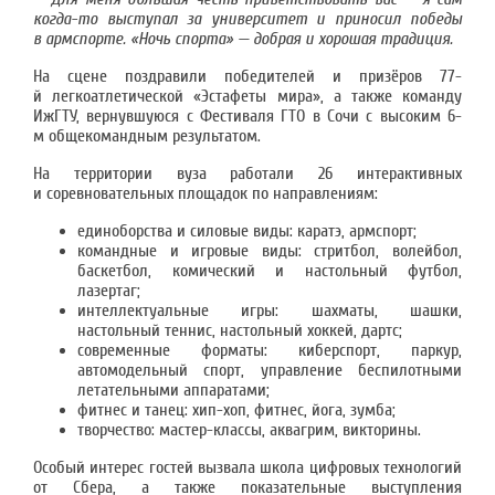
когда-то выступал за университет и приносил победы
в армспорте. «Ночь спорта» — добрая и хорошая традиция.
На сцене поздравили победителей и призёров 77-
й легкоатлетической «Эстафеты мира», а также команду
ИжГТУ, вернувшуюся с Фестиваля ГТО в Сочи с высоким 6-
м общекомандным результатом.
На территории вуза работали 26 интерактивных
и соревновательных площадок по направлениям:
единоборства и силовые виды: каратэ, армспорт;
командные и игровые виды: стритбол, волейбол,
баскетбол, комический и настольный футбол,
лазертаг;
интеллектуальные игры: шахматы, шашки,
настольный теннис, настольный хоккей, дартс;
современные форматы: киберспорт, паркур,
автомодельный спорт, управление беспилотными
летательными аппаратами;
фитнес и танец: хип-хоп, фитнес, йога, зумба;
творчество: мастер-классы, аквагрим, викторины.
Особый интерес гостей вызвала школа цифровых технологий
от Сбера, а также показательные выступления