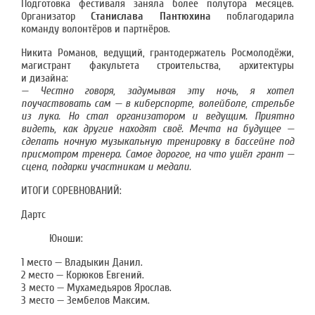
Подготовка фестиваля заняла более полутора месяцев.
Организатор
Станислава Пантюхина
поблагодарила
команду волонтёров и партнёров.
Никита Романов, ведущий, грантодержатель Росмолодёжи,
магистрант факультета строительства, архитектуры
и дизайна:
— Честно говоря, задумывая эту ночь, я хотел
поучаствовать сам — в киберспорте, волейболе, стрельбе
из лука. Но стал организатором и ведущим. Приятно
видеть, как другие находят своё. Мечта на будущее —
сделать ночную музыкальную тренировку в бассейне под
присмотром тренера. Самое дорогое, на что ушёл грант —
сцена, подарки участникам и медали.
ИТОГИ СОРЕВНОВАНИЙ:
Дартс
Юноши:
1 место — Владыкин Данил.
2 место — Корюков Евгений.
3 место — Мухамедьяров Ярослав.
3 место — Зембелов Максим.