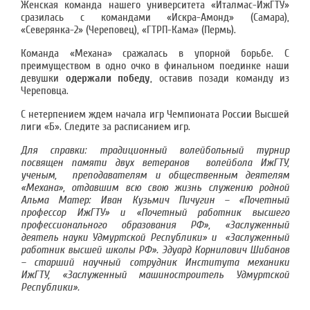
Женская команда нашего университета «Италмас-ИжГТУ»
сразилась с командами «Искра-Амонд» (Самара),
«Северянка-2» (Череповец), «ГТРП-Кама» (Пермь).
Команда «Механа» сражалась в упорной борьбе. С
преимуществом в одно очко в финальном поединке наши
девушки
одержали победу
, оставив позади команду из
Череповца.
С нетерпением ждем начала игр Чемпионата России Высшей
лиги «Б». Следите за расписанием игр.
Для справки: традиционный волейбольный турнир
посвящен памяти двух ветеранов волейбола ИжГТУ,
ученым, преподавателям и общественным деятелям
«Механа», отдавшим всю свою жизнь служению родной
Альма Матер:
Иван Кузьмич Пичугин – «Почетный
профессор ИжГТУ» и «Почетный работник высшего
профессионального образования РФ», «Заслуженный
деятель науки Удмуртской Республики» и «Заслуженный
работник высшей школы РФ». Эдуард Корнилович Шибанов
– старший научный сотрудник Института механики
ИжГТУ, «Заслуженный машиностроитель Удмуртской
Республики».