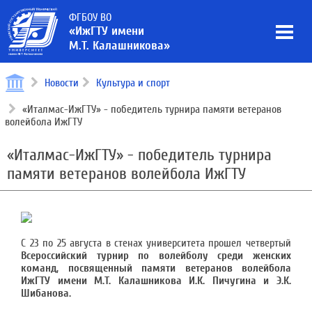
ФГБОУ ВО
«ИжГТУ имени
М.Т. Калашникова»
Новости
Культура и спорт
«Италмас-ИжГТУ» - победитель турнира памяти ветеранов
волейбола ИжГТУ
«Италмас-ИжГТУ» - победитель турнира
памяти ветеранов волейбола ИжГТУ
С 23 по 25 августа в стенах университета прошел четвертый
Всероссийский турнир по волейболу среди женских
команд, посвященный памяти ветеранов волейбола
ИжГТУ имени М.Т. Калашникова И.К. Пичугина и Э.К.
Шибанова.