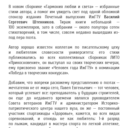
В новом сборнике «Гармония любви и света» — избранные
стихи автора, а помог им увидеть свет под одной обложкой
спонсор издания Почетный выпускник ИжГТУ
Василий
Сергеевич Штенников
. Тираж книги небольшой —
100 экземпляров, зато в собрании — около полутора сотен
стихотворений, в том числе, совсем недавно вышедших из-
под пера поэта.
Автор хорошо известен коллегам по писательскому цеху
и любителям словесности университета: его стихи
публиковались во всех коллективных сборниках ЛИТО
«Прикосновение», он выступал на своих творческих вечерах,
ему присвоено звание «Человек года ИжГТУ» в номинации
«Победа в творческих конкурсах».
Добавим, что вопреки расхожему представлению о поэтах —
мечтателях не от мира сего, Павел Евгеньевич — тот человек,
который успевает все: преподаватель у будущих строителей,
он еще до недавнего времени являлся руководителем
Совета ветеранов ИжГТУ и администратором Историко-
патриотического центра нашего вуза, он же — постоянный
участник спартакиады «Здоровье», кажется, во всех видах
соревнований, и отнюдь не как любитель: 1-й разряд
по лыжам, кандидат в мастера спорта по легкой атлетике,