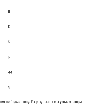
11
12
6
6
44
5
ния по бадминтону. Их результаты мы узнаем завтра.