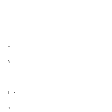
10
5
ГГПИ
9