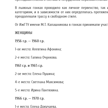
В лыжных гонках проходило как личное первенство, так
категориям, и в зависимости от них определялась протяже
преодолевали трассу в свободном стиле.
От ИжГТУ имени М.Т. Калашникова в гонках принимали участ
ЖЕНЩИНЫ
1956 г.р. — 1960 г.р.
1-ое место: Алевтина Афонина;
2-е место: Галина Очункова.
1961 г.р. и 1965 г.р.
2-ое место: Елена Пушина;
4-е место: Светлана Максимова;
5-е место: Ирина Пантюхина.
1966 г.р. — 1970 г.р.
1-е место: Елена Докучаева.