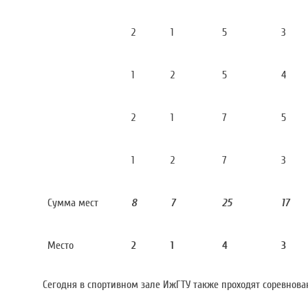
2
1
5
3
1
2
5
4
2
1
7
5
1
2
7
3
Сумма мест
8
7
25
17
Место
2
1
4
3
Сегодня в спортивном зале ИжГТУ также проходят соревнова