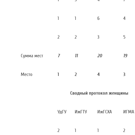
1
1
6
4
2
2
3
5
Сумма мест
7
11
20
19
Место
1
2
4
3
Сводный протокол женщины
УдГУ
ИжГТУ
ИжГСХА
ИГМА
2
1
1
2