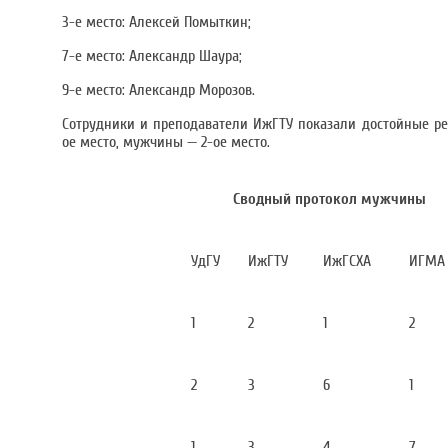
3-е место: Алексей Помыткин;
7-е место: Александр Шаура;
9-е место: Александр Морозов.
Сотрудники и преподаватели ИжГТУ показали достойные ре
ое место, мужчины — 2-ое место.
Сводный протокол мужчины
УдГУ
ИжГТУ
ИжГСХА
ИГМА
1
2
1
2
2
3
6
1
1
3
4
7