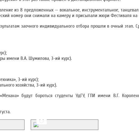
ление из 8 предложенных — вокальное, инструментальное, танцеваль
ческий номер они снимали на камеру и присылали жюри Фестиваля на 
езультатам заочного индивидуального отбора прошли в очный этап. С
рс);
ры имени В.А. Шумилова, 3-ий курс).
ехника», 3-ий курс);
ьного хозяйства, 3-ий курс).
«Механа» будут бороться студенты УдГУ, ГПИ имени В.Г. Короле
густа.