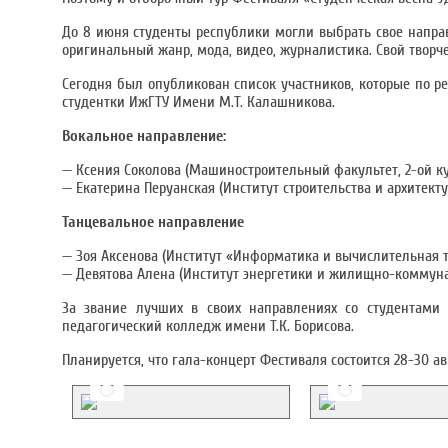
До 8 июня студенты республики могли выбрать свое направ
оригинальный жанр, мода, видео, журналистика. Свой твор
Сегодня был опубликован список участников, которые по р
студентки ИжГТУ Имени М.Т. Калашникова.
Вокальное направление:
— Ксения Соколова (Машиностроительный факультет, 2-ой ку
— Екатерина Перуанская (Институт строительства и архитекту
Танцевальное направление
— Зоя Аксенова (Институт «Информатика и вычислительная т
— Девятова Алена (Институт энергетики и жилищно-коммунал
За звание лучших в своих направлениях со студентами 
педагогический колледж имени Т.К. Борисова.
Планируется, что гала-концерт Фестиваля состоится 28-30 ав