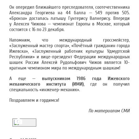
Он опередил ближайшего преследователя, соотечественника
Александра Георгиева на 44 балла — 549 против 505.
«Бронза» досталась латышу Гунтерису Валнерису. Впереди
у Алексея Чижова — чемпионат Европы в Москве, который
состоится с 16 по 23 декабря.
Напомним, что международный гроссмейстер,
«Заслуженный мастер спорта», «Почётный гражданин города
Ижевска», «Заслуженный работник культуры Удмуртской
Республики» и вице-президент Федерации международных
шашек России Алексей Рудольфович Чижов является 10-
кратным чемпионом мира по международным шашкам!
А еще —
выпускником 1986 года Ижевского
механического института (ИМИ)
, где он получил
специальность «инженер-механик».
Поздравляем и гордимся!
По материалам СМИ