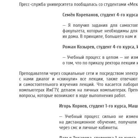
Пресс-служба университета пообщалась со студентами «Меха
Семён Корепанов, студент 4-го курс
— Я получил задания для самостоя
факультета, которые необходимы для
их дома. В принципе, большего нам и
Роман Козырев, студент 4-го курса,
— Учебный процесс в целом — не изм
о том, что по приказу ректора лекции
Преподаватели через социальные сети и посредством элек
с нами диалог и «скинули» все лекции, также отвечают
и самостоятельного изучения лекций. Что касается лабора
компьютерах ИжГТУ, делаем на личных компьютерах. Преп
вопросы, которые возникают в ходе выполнения работ.
Игорь Корнев, студент 1-го курса, Ма
— Учебный процесс сильно не измени
на дистанционное обучение, получали
через смс и личные кабинеты.