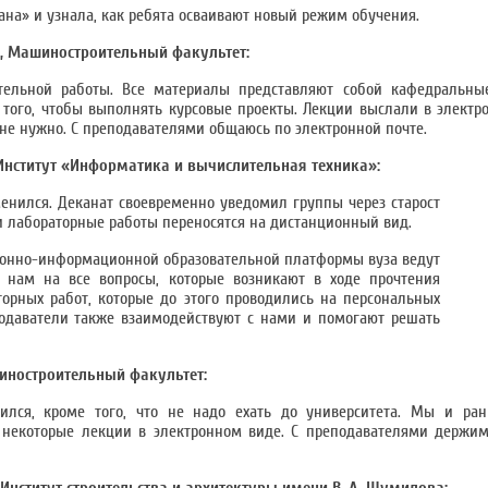
на» и узнала, как ребята осваивают новый режим обучения.
а, Машиностроительный факультет:
тельной работы. Все материалы представляют собой кафедральны
 того, чтобы выполнять курсовые проекты. Лекции выслали в электр
 не нужно. С преподавателями общаюсь по электронной почте.
 Институт «Информатика и вычислительная техника»:
енился. Деканат своевременно уведомил группы через старост
 и лабораторные работы переносятся на дистанционный вид.
тронно-информационной образовательной платформы вуза ведут
 нам на все вопросы, которые возникают в ходе прочтения
торных работ, которые до этого проводились на персональных
одаватели также взаимодействуют с нами и помогают решать
шиностроительный факультет:
лся, кроме того, что не надо ехать до университета. Мы и ран
 некоторые лекции в электронном виде. С преподавателями держим 