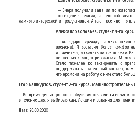
Дарья Токарева, студентка 1-го курса
— Вчера получили задания по живопис
посещение лекций, я недолюбливаю д
намного интересней и продуктивней. А так — все идет по пл
Александр Соловьев, студент 4-го кур
— Благодаря переходу на дистанционно
времени). Я составил более комфортн
и поучиться, и сходить на тренировку. Р
полностью сконцентрироваться. Много о
Стало тяжелее контактировать с пре
поддерживать зрительный контакт, нам
что времени на работу с ним стало больш
Егор Башкуртов, студент 2-го курса, Машиностроительны
— Во время дистанционного обучения появляется возможност
в течение дня, я выбираю сам. Лекции и задания для практ
Дата:
26.03.2020