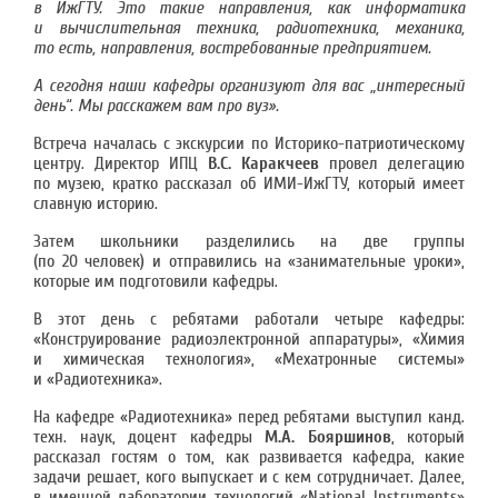
в ИжГТУ. Это такие направления, как информатика
и вычислительная техника, радиотехника, механика,
то есть, направления, востребованные предприятием.
А сегодня наши кафедры организуют для вас „интересный
день“. Мы расскажем вам про вуз».
Встреча началась с экскурсии по Историко-патриотическому
центру. Директор ИПЦ
В.С. Каракчеев
провел делегацию
по музею, кратко рассказал об ИМИ-ИжГТУ, который имеет
славную историю.
Затем школьники разделились на две группы
(по 20 человек) и отправились на «занимательные уроки»,
которые им подготовили кафедры.
В этот день с ребятами работали четыре кафедры:
«Конструирование радиоэлектронной аппаратуры», «Химия
и химическая технология», «Мехатронные системы»
и «Радиотехника».
На кафедре «Радиотехника» перед ребятами выступил канд.
техн. наук, доцент кафедры
М.А. Бояршинов
, который
рассказал гостям о том, как развивается кафедра, какие
задачи решает, кого выпускает и с кем сотрудничает. Далее,
в именной лаборатории технологий «National Instruments»