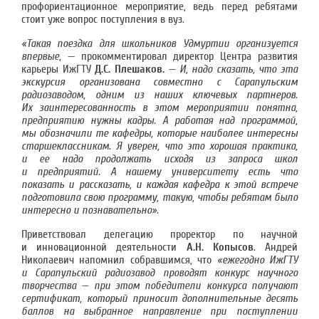
профориентационное мероприятие, ведь перед ребятами
стоит уже вопрос поступления в вуз.
«Такая поездка для школьников Удмуртии организуется
впервые
, — прокомментировал директор Центра развития
карьеры ИжГТУ
Д.С. Плешаков.
— И, надо сказать, что эта
экскурсия организована совместно с Сарапульским
радиозаводом, одним из наших ключевых партнеров.
Их заинтересованность в этом мероприятии понятна,
предприятию нужны кадры. А работая над программой,
мы обозначили те кафедры, которые наиболее интересны
старшеклассникам. Я уверен, что это хорошая практика,
и ее надо продолжать исходя из запроса школ
и предприятий. А нашему университету есть что
показать и рассказать, и каждая кафедра к этой встрече
подготовила свою программу, такую, чтобы ребятам было
интересно и познавательно».
Приветствовал делегацию проректор по научной
и инновационной деятельности
А.Н. Копысов
. Андрей
Николаевич напомнил собравшимся, что
«ежегодно ИжГТУ
и Сарапульский радиозавод проводят конкурс научного
творчества — при этом победители конкурса получают
сертификат, который приносит дополнительные десять
баллов на выбранное направление при поступлении