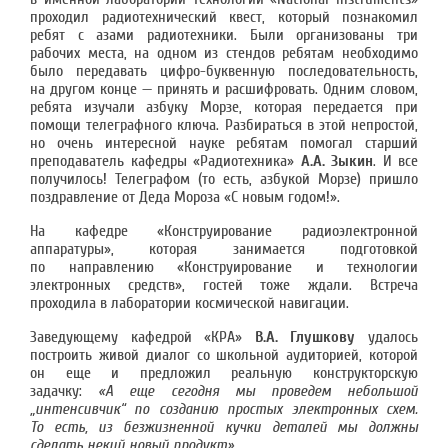
проходил радиотехнический квест, который познакомил
ребят с азами радиотехники. Были организованы три
рабочих места, на одном из стендов ребятам необходимо
было передавать цифро-буквенную последовательность,
на другом конце — принять и расшифровать. Одним словом,
ребята изучали азбуку Морзе, которая передается при
помощи телеграфного ключа. Разбираться в этой непростой,
но очень интересной науке ребятам помогал старший
преподаватель кафедры «Радиотехника»
А.А. Зыкин
. И все
получилось! Телеграфом (то есть, азбукой Морзе) пришло
поздравление от Деда Мороза «С новым годом!».
На кафедре «Конструирование радиоэлектронной
аппаратуры», которая занимается подготовкой
по направлению «Конструирование и технологии
электронных средств», гостей тоже ждали. Встреча
проходила в лаборатории космической навигации.
Заведующему кафедрой «КРА»
В.А. Глушкову
удалось
построить живой диалог со школьной аудиторией, которой
он еще и предложил реальную конструкторскую
задачку:
«А еще сегодня мы проведем небольшой
„интенсивчик“ по созданию простых электронных схем.
То есть, из безжизненной кучки деталей мы должны
сделать некий новый продукт».