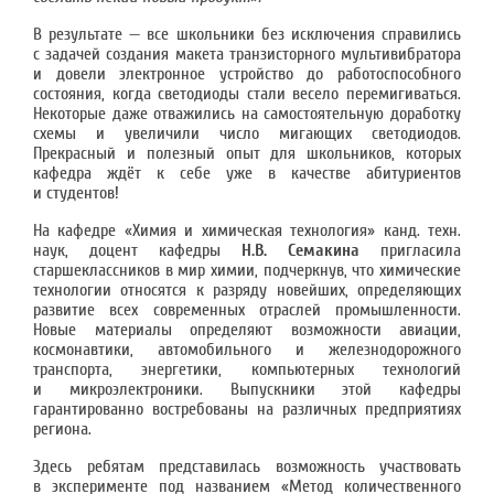
В результате — все школьники без исключения справились
с задачей создания макета транзисторного мультивибратора
и довели электронное устройство до работоспособного
состояния, когда светодиоды стали весело перемигиваться.
Некоторые даже отважились на самостоятельную доработку
схемы и увеличили число мигающих светодиодов.
Прекрасный и полезный опыт для школьников, которых
кафедра ждёт к себе уже в качестве абитуриентов
и студентов!
На кафедре «Химия и химическая технология» канд. техн.
наук, доцент кафедры
Н.В. Семакина
пригласила
старшеклассников в мир химии, подчеркнув, что химические
технологии относятся к разряду новейших, определяющих
развитие всех современных отраслей промышленности.
Новые материалы определяют возможности авиации,
космонавтики, автомобильного и железнодорожного
транспорта, энергетики, компьютерных технологий
и микроэлектроники. Выпускники этой кафедры
гарантированно востребованы на различных предприятиях
региона.
Здесь ребятам представилась возможность участвовать
в эксперименте под названием «Метод количественного