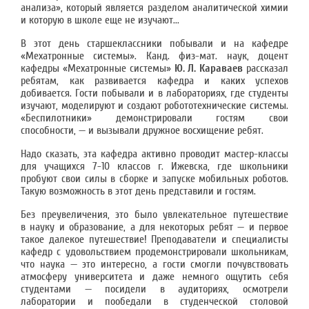
анализа», который является разделом аналитической химии
и которую в школе еще не изучают...
В этот день старшеклассники побывали и на кафедре
«Мехатронные системы». Канд. физ-мат. наук, доцент
кафедры «Мехатронные системы»
Ю. Л. Караваев
рассказал
ребятам, как развивается кафедра и каких успехов
добивается. Гости побывали и в лабораториях, где студенты
изучают, моделируют и создают робототехнические системы.
«Беспилотники» демонстрировали гостям свои
способности, — и вызывали дружное восхищение ребят.
Надо сказать, эта кафедра активно проводит мастер-классы
для учащихся 7-10 классов г. Ижевска, где школьники
пробуют свои силы в сборке и запуске мобильных роботов.
Такую возможность в этот день представили и гостям.
Без преувеличения, это было увлекательное путешествие
в науку и образование, а для некоторых ребят — и первое
такое далекое путешествие! Преподаватели и специалисты
кафедр с удовольствием продемонстрировали школьникам,
что наука — это интересно, а гости смогли почувствовать
атмосферу университета и даже немного ощутить себя
студентами — посидели в аудиториях, осмотрели
лаборатории и пообедали в студенческой столовой