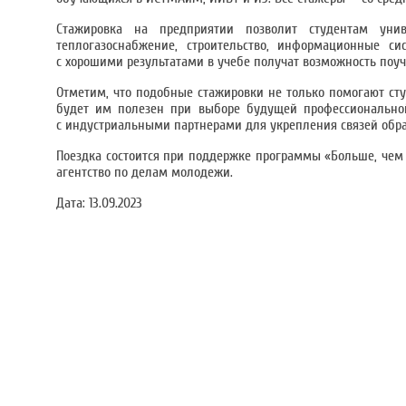
Стажировка на предприятии позволит студентам унив
теплогазоснабжение, строительство, информационные сис
с хорошими результатами в учебе получат возможность поуч
Отметим, что подобные стажировки не только помогают ст
будет им полезен при выборе будущей профессиональной 
с индустриальными партнерами для укрепления связей обра
Поездка состоится при поддержке программы «Больше, чем 
агентство по делам молодежи.
Дата:
13.09.2023