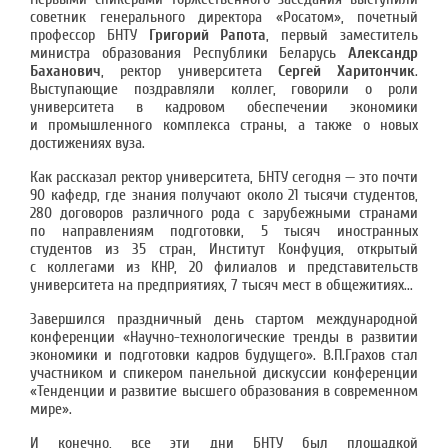
советник генерального директора «Росатом», почетный
профессор БНТУ
Григорий Рапота
, первый заместитель
министра образования Республики Беларусь
Александр
Баханович
, ректор университета
Сергей Харитончик
.
Выступающие поздравляли коллег, говорили о роли
университета в кадровом обеспечении экономики
и промышленного комплекса страны, а также о новых
достижениях вуза.
Как рассказал ректор университета, БНТУ сегодня — это почти
90 кафедр, где знания получают около 21 тысячи студентов,
280 договоров различного рода с зарубежными странами
по направлениям подготовки, 5 тысяч иностранных
студентов из 35 стран, Институт Конфуция, открытый
с коллегами из КНР, 20 филиалов и представительств
университета на предприятиях, 7 тысяч мест в общежитиях...
Завершился праздничный день стартом международной
конференции «Научно-технологические тренды в развитии
экономики и подготовки кадров будущего». В.П.Грахов стал
участником и спикером панельной дискуссии конференции
«Тенденции и развитие высшего образования в современном
мире».
И конечно, все эти дни БНТУ был площадкой