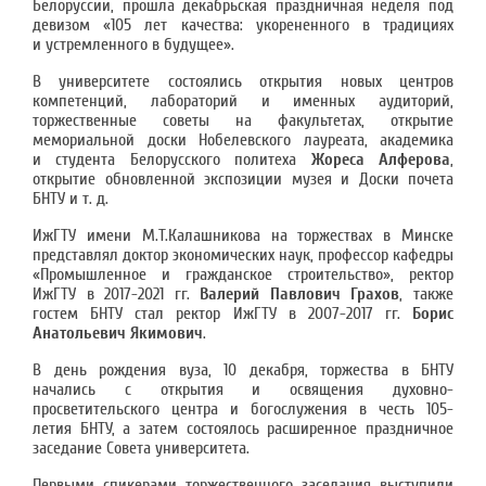
Белоруссии, прошла декабрьская праздничная неделя под
девизом «105 лет качества: укорененного в традициях
и устремленного в будущее».
В университете состоялись открытия новых центров
компетенций, лабораторий и именных аудиторий,
торжественные советы на факультетах, открытие
мемориальной доски Нобелевского лауреата, академика
и студента Белорусского политеха
Жореса Алферова
,
открытие обновленной экспозиции музея и Доски почета
БНТУ и т. д.
ИжГТУ имени М.Т.Калашникова на торжествах в Минске
представлял доктор экономических наук, профессор кафедры
«Промышленное и гражданское строительство», ректор
ИжГТУ в 2017-2021 гг.
Валерий Павлович Грахов
, также
гостем БНТУ стал ректор ИжГТУ в 2007-2017 гг.
Борис
Анатольевич Якимович
.
В день рождения вуза, 10 декабря, торжества в БНТУ
начались с открытия и освящения духовно-
просветительского центра и богослужения в честь 105-
летия БНТУ, а затем состоялось расширенное праздничное
заседание Совета университета.
Первыми спикерами торжественного заседания выступили