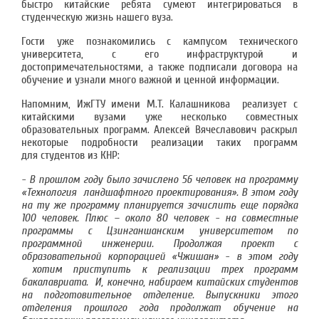
быстро китайские ребята сумеют интегрироваться в
студенческую жизнь нашего вуза.
Гости уже познакомились с кампусом технического
университета, с его инфраструктурой и
достопримечательностями, а также подписали договора на
обучение и узнали много важной и ценной информации.
Напомним, ИжГТУ имени М.Т. Калашникова реализует с
китайскими вузами уже несколько совместных
образовательных программ. Алексей Вячеславович раскрыл
некоторые подробности реализации таких программ
для студентов из КНР:
- В прошлом году было зачислено 56 человек на программу
«Технология ландшафтного проектирования». В этом году
на ту же программу планируется зачислить еще порядка
100 человек. Плюс – около 80 человек - на совместные
программы с Цзинганшанским университетом по
программной инженерии. Продолжая проект с
образовательной корпорацией «Чжишан» - в этом году
хотим приступить к реализации трех программ
бакалавриата. И, конечно, набираем китайских студентов
на подготовительное отделение. Выпускники этого
отделения прошлого года продолжат обучение на