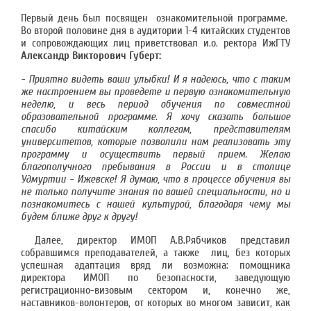
Первый день был посвящен ознакомительной программе.
Во второй половине дня в аудитории 1-4 китайских студентов
и сопровождающих лиц приветствовал и.о. ректора ИжГТУ
Александр Викторович Губерт:
- Приятно видеть ваши улыбки! И я надеюсь, что с таким
же настроением вы проведете и первую ознакомительную
неделю, и весь период обучения по совместной
образовательной программе. Я хочу сказать большое
спасибо китайским коллегам, представителям
университетов, которые позволили нам реализовать эту
программу и осуществить первый прием. Желаю
благополучного пребывания в России и в столице
Удмуртии - Ижевске! Я думаю, что в процессе обучения вы
не только получите знания по вашей специальности, но и
познакомитесь с нашей культурой, благодаря чему мы
будем ближе друг к другу!
Далее, директор ИМОП А.В.Рябчиков представил
собравшимся преподавателей, а также лиц, без которых
успешная адаптация вряд ли возможна: помощника
директора ИМОП по безопасности, заведующую
регистрационно-визовым сектором и, конечно же,
наставников-волонтеров, от которых во многом зависит, как