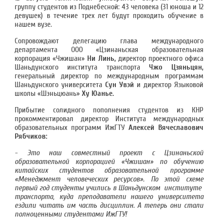
группу студентов из Поднебесной: 43 человека (31 юноша и 12
девушек) в течение трех лет будут проходить обучение в
нашем вузе.
Сопровождают делегацию глава международного
департамента ООО «Цзинаньская образовательная
корпорация «Чжишан»
Ни Линь,
директор проектного офиса
Шаньдунского института транспорта
Чжо Цзяньцян,
генеральный директор по международным программам
Шаньдунского университета
Сун Увэй
и директор Языковой
школы «Шэньцюань»
Ху Юанье.
Прибытие солидного пополнения студентов из КНР
прокомментировал директор Института международных
образовательных программ ИжГТУ
Алексей Вячеславович
Рябчиков:
- Это наш совместный проект с Цзинаньской
образовательной корпорацией «Чжишан» по обучению
китайских студентов образовательной программе
«Менеджмент человеческих ресурсов». По этой схеме
первый год студенты учились в Шаньдунском институте
транспорта, куда преподаватели нашего университета
ездили читать им часть дисциплин. А теперь они стали
полноценными студентами ИжГТУ!