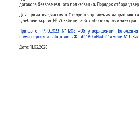
договора безвозмездного пользования. Порядок отбора утвер
Для принятия участия в Отборе предложения направляются с 0
(учебный корпус № 7) кабинет 206, либо по адресу электрон
Приказ от 17.10.2023 №1208 «Об утверждении Положени
обучающихся и работников ФГБОУ ВО «ИжГТУ имени М.Т. Ка
Дата:
11.02.2026