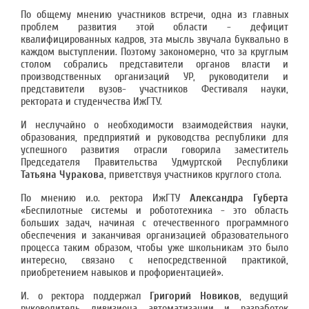
По общему мнению участников встречи, одна из главных
проблем развития этой области - дефицит
квалифицированных кадров, эта мысль звучала буквально в
каждом выступлении. Поэтому закономерно, что за круглым
столом собрались представители органов власти и
производственных организаций УР, руководители и
представители вузов- участников Фестиваля науки,
ректората и студенчества ИжГТУ.
И неслучайно о необходимости взаимодействия науки,
образования, предприятий и руководства республики для
успешного развития отрасли говорила заместитель
Председателя Правительства Удмуртской Республики
Татьяна Чуракова
, приветствуя участников круглого стола.
По мнению и.о. ректора ИжГТУ
Александра Губерта
«Беспилотные системы и робототехника - это область
больших задач, начиная с отечественного программного
обеспечения и заканчивая организацией образовательного
процесса таким образом, чтобы уже школьникам это было
интересно, связано с непосредственной практикой,
приобретением навыков и профориентацией».
И. о ректора поддержал
Григорий Новиков
, ведущий
руководитель дивизиона автоматизации и разработок