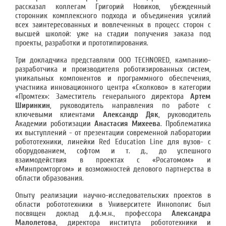
рассказал коллегам Григорий Новиков, убежденный
сторонник комплексного подхода и объединения усилий
всех заинтересованных и вовлеченных в процесс сторон с
высшей школой: уже на стадии получения заказа под
проекты, разработки и прототипирования.
Три докладчика представляли OOO TECHNORED, кампанию-
разработчика и производителя роботизированных систем,
уникальных компонентов и программного обеспечения,
участника инновационного центра «Сколково» в категории
«Промтех»: Заместитель генерального директора
Артем
Ширинкин
, руководитель направления по работе с
ключевыми клиентами
Александр Дяк
, руководитель
Академии роботизации
Анастасия Михеева
. Проблематика
их выступлений - от презентации современной лаборатории
робототехники, линейки Red Education Line для вузов- с
оборудованием, софтом и т. д., до успешного
взаимодействия в проектах с «Росатомом» и
«Минпромторгом» и возможностей делового партнерства в
области образования.
Опыту реализации научно-исследовательских проектов в
области робототехники в Университете Иннополис был
посвящен доклад д.ф.м.н., профессора
Александра
Малолетова
, директора института робототехники и