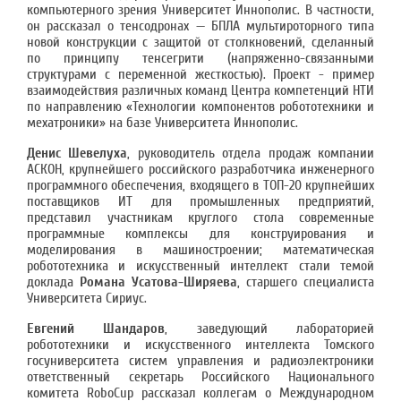
компьютерного зрения Университет Иннополис. В частности,
он рассказал о тенсодронах — БПЛА мультироторного типа
новой конструкции с защитой от столкновений, сделанный
по принципу тенсегрити (напряженно-связанными
структурами с переменной жесткостью). Проект - пример
взаимодействия различных команд Центра компетенций НТИ
по направлению «Технологии компонентов робототехники и
мехатроники» на базе Университета Иннополис.
Денис Шевелуха
, руководитель отдела продаж компании
АСКОН, крупнейшего российского разработчика инженерного
программного обеспечения, входящего в ТОП-20 крупнейших
поставщиков ИТ для промышленных предприятий,
представил участникам круглого стола современные
программные комплексы для конструирования и
моделирования в машиностроении; математическая
робототехника и искусственный интеллект стали темой
доклада
Романа Усатова-Ширяева
, старшего специалиста
Университета Сириус.
Евгений Шандаров
, заведующий лабораторией
робототехники и искусственного интеллекта Томского
госуниверситета систем управления и радиоэлектроники
ответственный секретарь Российского Национального
комитета RoboCup рассказал коллегам о Международном