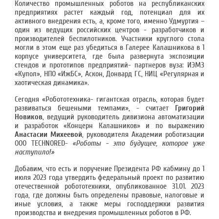
Количество промышленных роботов на республиканских
предприятиях растет каждый год, потенциал для их
активного внедрения есть, а, кроме того, именно Удмуртия –
один из ведущих российских центров - разработчиков и
производителей беспилотников. Участники круглого стола
могли в этом еще раз убедиться в Галерее Калашникова в 1
корпусе университета, где была развернута экспозиции
стендов и прототипов предприятий- партнеров вуза: ИЭМЗ
«Купол», НПО «ИжБС», Аскон, Донвард ГС, НИЦ «Регулярная и
хаотическая динамика».
Сегодня «Робототехника- гигантская отрасль, которая будет
развиваться бешеными темпами», - считает
Григорий
Новиков
, ведущий руководитель дивизиона автоматизации
и разработок «Концерн Калашников» и по выражению
Анастасии Михеевой
, руководителя Академии роботизации
OOO TECHNORED-
«Роботы - это будущее, которое уже
наступило!»
Добавим, что есть и поручение Президента РФ кабмину до 1
июля 2023 года утвердить федеральный проект по развитию
отечественной робототехники, опубликованное 31.01. 2023
года, где должны быть определены правовые, налоговые и
иные условия, а также меры господдержки развития
производства и внедрения промышленных роботов в РФ.