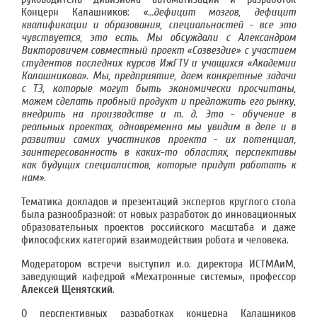
Концерн Калашников:
«…дефицит мозгов, дефицит
квалификации и образования, специальностей - все это
чувствуется, это есть. Мы обсуждали с Александром
Викторовичем совместный проект «Созвездие» с участием
студентов последних курсов ИжГТУ и учащихся «Академии
Калашникова». Мы, предприятие, даем конкретные задачи
с ТЗ, которые могут быть экономически просчитаны,
можем сделать пробный продукт и предложить его рынку,
внедрить на производстве и т. д. Это - обучение в
реальных проектах, одновременно мы увидим в деле и в
развитии самих участников проекта - их потенциал,
заинтересованность в каких-то областях, перспективы
как будущих специалистов, которые придут работать к
нам»
.
Тематика докладов и презентаций экспертов круглого стола
была разнообразной: от новых разработок до инновационных
образовательных проектов российского масштаба и даже
философских категорий взаимодействия робота и человека.
Модератором встречи выступил и.о. директора ИСТМАиМ,
заведующий кафедрой «Мехатронные системы», профессор
Алексей Щенятский
.
О перспективных разработках концерна Калашников