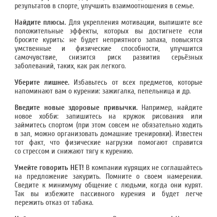
результатов в спорте, улучшить взаимоотношения в семье.
Найдите плюсы.
Для укрепления мотивации, выпишите все
положительные эффекты, которых вы достигнете если
бросите курить: не будет неприятного запаха, повысятся
умственные и физические способности, улучшится
самочувствие, снизится риск развития серьёзных
заболеваний, таких, как рак легкого.
Уберите лишнее.
Избавьтесь от всех предметов, которые
напоминают вам о курении: зажигалка, пепельница и др.
Введите новые здоровые привычки.
Например, найдите
новое хобби: запишитесь на кружок рисования или
займитесь спортом (при этом совсем не обязательно ходить
в зал, можно организовать домашние тренировки). Известен
тот факт, что физические нагрузки помогают справится
со стрессом и снижают тягу к курению.
Умейте говорить НЕТ!
В компании курящих не соглашайтесь
на предложение закурить. Помните о своем намерении.
Сведите к минимуму общение с людьми, когда они курят.
Так вы избежите пассивного курения и будет легче
пережить отказ от табака.